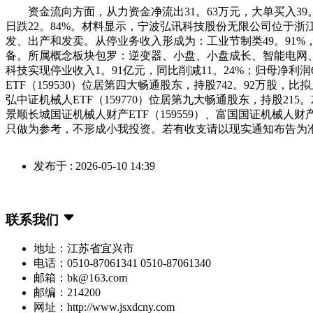
资金流向方面，从力资金净流出31。63万元，大单买入39。69
日跌22。84%。材料显示，宁波弘讯科技股份无限公司位于浙江
发、出产和发卖。从停业务收入形成为：工业节制类49。91%，驱
备。所属概念板块包罗：逆变器、小盘、小盘成长、智能电网、风能
科技实现停业收入1。91亿元，同比削减11。24%；归母净利润
ETF（159530）位居第四大畅通股东，持股742。92万股，比
弘中证机械人ETF（159770）位居第九大畅通股东，持股215
景顺长城国证机械人财产ETF（159559）、富国国证机械人
只做为参考，不形成小我投资。若有收支请以现实通知布告为
发布于 : 2026-05-10 14:39
联系我们
地址：江苏省宜兴市
电话：0510-87061341 0510-87061340
邮箱：bk@163.com
邮编：214200
网址：http://www.jsxdcny.com