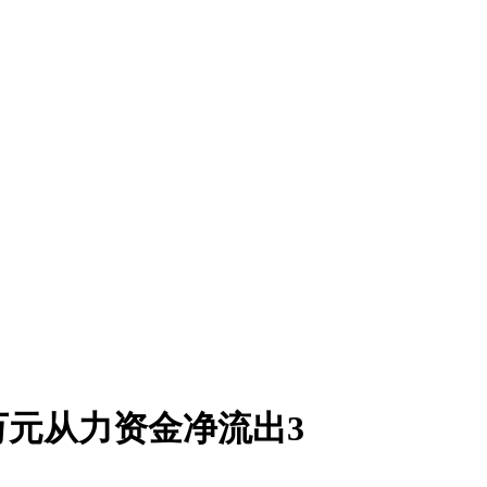
5万元从力资金净流出3