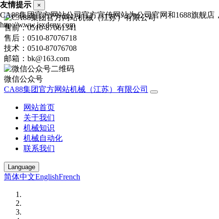
友情提示
×
CA88集团官方网站公司官方宣传网站为公司官网和1688旗
http://www.jsxdcny.com
售前：0510-87061341
售后：0510-87076718
技术：0510-87076708
邮箱：bk@163.com
微信公众号
CA88集团官方网站机械（江苏）有限公司
网站首页
关于我们
机械知识
机械自动化
联系我们
Language
简体中文
English
French