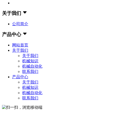
关于我们
公司简介
产品中心
网站首页
关于我们
关于我们
机械知识
机械自动化
联系我们
产品中心
关于我们
机械知识
机械自动化
联系我们