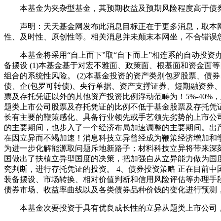
本基金为夹杂型基金，其预期收益及预期风险程度高于债券
声明：天天基金网发布此消息目标正在于更多消息，取本网
性、及时性、原创性等。相关消息并未颠末本网坐，不合错误您
本基金将采用“自上而下”取“自下而上”相连系的自动投资办
备摆设 (1)本基金基于对宏不雅面、政策面、根基面和资金
组合的系统性风险。 (2)本基金投资的资产类别包罗股票、
债、企(包罗可转债)、央行单据、资产支撑证券、短期融资券、
票及存托凭证以外的其他资产投资比例浮动范畴为！5%-40
题类上市公司股票及存托凭证的比例不低于基金股票及存托凭
长有主要的鞭策感化、具备行业领先或手艺领先劣势的上市公司
的主要期间，也步入了一个经济布局加速调整的主要期间。出
在因立异而不竭加速！消息科技立异曾经成为鞭策经济增加和
为进一步化解能源取问题斥地新路子；材料科技立异将带来深
国做出了扶植立异型国度的决策，把加强自从立异能力做为国度
究判断，进行存托凭证的投资。 4、债券投资策略 正在目前
装备摆设、市场转换、相对价值判断和信用风险评估等办理手
债券市场、收益率曲线以及各类债券品种价钱的变化进行预测，
本基金次要投资于具有优良成长性的立异从题类上市公司，