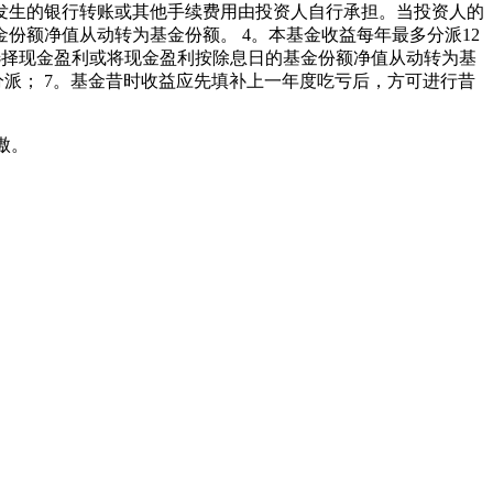
发生的银行转账或其他手续费用由投资人自行承担。当投资人的
额净值从动转为基金份额。 4。本基金收益每年最多分派12
选择现金盈利或将现金盈利按除息日的基金份额净值从动转为基
派； 7。基金昔时收益应先填补上一年度吃亏后，方可进行昔
傲。