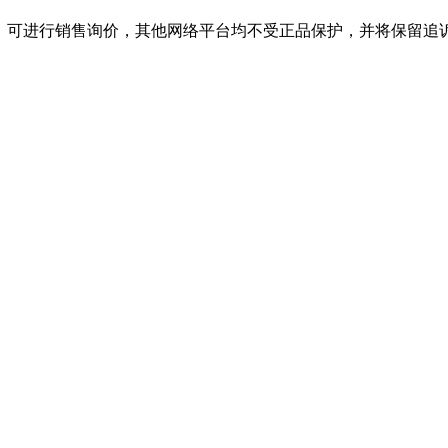
舰店，可进行销售询价，其他网络平台均不受正品保护，并将保留追