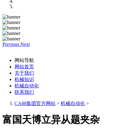
Previous
Next
网站导航
网站首页
关于我们
机械知识
机械自动化
联系我们
CA88集团官方网站
>
机械自动化
>
富国天博立异从题夹杂