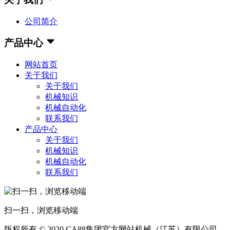
公司简介
产品中心
网站首页
关于我们
关于我们
机械知识
机械自动化
联系我们
产品中心
关于我们
机械知识
机械自动化
联系我们
扫一扫，浏览移动端
版权所有 © 2020 CA88集团官方网站机械（江苏）有限公司