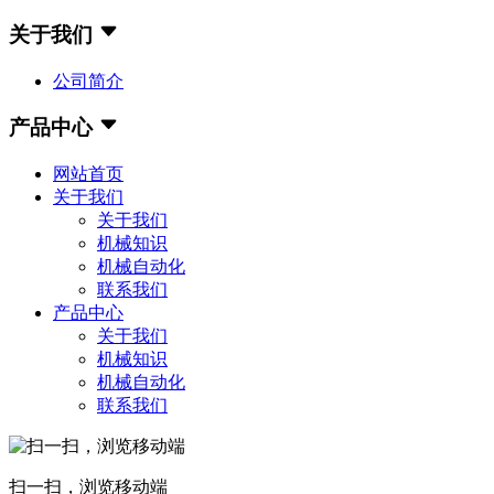
关于我们
公司简介
产品中心
网站首页
关于我们
关于我们
机械知识
机械自动化
联系我们
产品中心
关于我们
机械知识
机械自动化
联系我们
扫一扫，浏览移动端