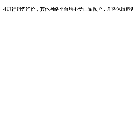
舰店，可进行销售询价，其他网络平台均不受正品保护，并将保留追