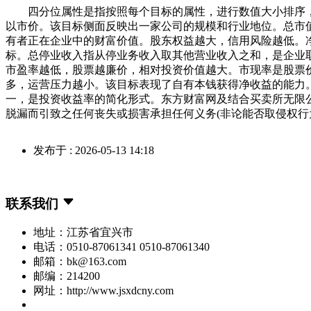
四分位属性是指按照每个目标的属性，进行数值大小排序，
以市价。该目标侧面反映出一家公司的规模和行业地位。总市
有者正在企业中的财富价值。股东权益越大，信用风险越低。
标。总停业收入指从停业务收入取其他营业收入之和，是企业
市盈率越低，股票越廉价，相对投资价值越大。市现率是股票
多，运营压力越小。该目标表现了自有本钱获得净收益的能力
一，是投资收益率的简化形式。东方财富网及结合买卖所无限
脱漏而引致之任何丧失或损害承担任何义务(非论能否取侵权行
发布于 : 2026-05-13 14:18
联系我们
地址：江苏省宜兴市
电话：0510-87061341 0510-87061340
邮箱：bk@163.com
邮编：214200
网址：http://www.jsxdcny.com