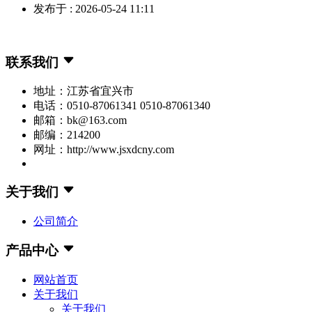
发布于 : 2026-05-24 11:11
联系我们
地址：江苏省宜兴市
电话：0510-87061341 0510-87061340
邮箱：bk@163.com
邮编：214200
网址：http://www.jsxdcny.com
关于我们
公司简介
产品中心
网站首页
关于我们
关于我们