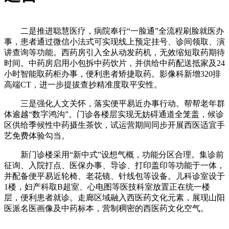
二是推进聪慧医疗，病院奉行“一脸通”全流程刷脸就医办
事，患者通过微信小法式可实现线上预定挂号、诊间领取、演
讲查询等功能。西药房引入全从动发药机，无效缩短取药期待
时间。中药房启用小包拆中药饮片，并供给中药配送抵家及24
小时智能取药柜办事，便利患者矫捷取药。影像科新增320排
高端CT，进一步提拔查抄精准度取平安性。
三是强化人文关怀，落实便平易近办事行动。帮帮老年群
体逾越“数字鸿沟”。门诊各楼层实现无妨碍通道全笼盖，候诊
区供给季候性中药摄生茶饮，试运营期间同步开展西医适宜手
艺免费体验勾当。
新门诊楼采用“新中式”设想气概，功能分区合理。集诊前
征询、入院打点、医保办事、导诊、打印盖印等功能于一体，
并配备便平易近轮椅、老花镜、针线包等设备。儿科诊室设于
1楼，妇产科取B超室、心电图等医技科室放置正在统一楼
层，便利患者就诊。走廊区域融入西医药文化元素，展现山阳
医派名医画像及中药标本，营制稠密的西医药文化空气。