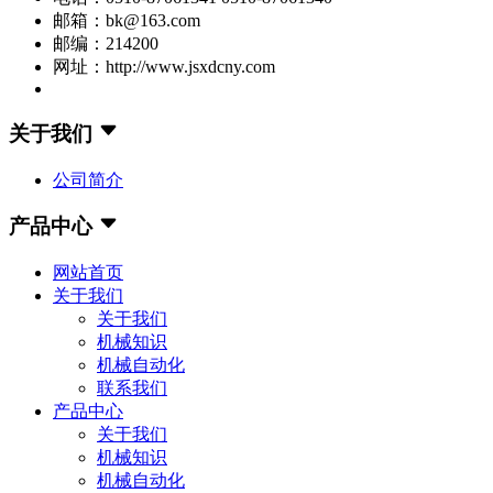
邮箱：bk@163.com
邮编：214200
网址：http://www.jsxdcny.com
关于我们
公司简介
产品中心
网站首页
关于我们
关于我们
机械知识
机械自动化
联系我们
产品中心
关于我们
机械知识
机械自动化