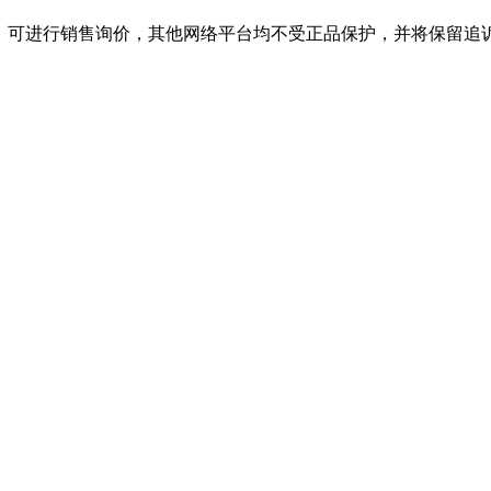
舰店，可进行销售询价，其他网络平台均不受正品保护，并将保留追