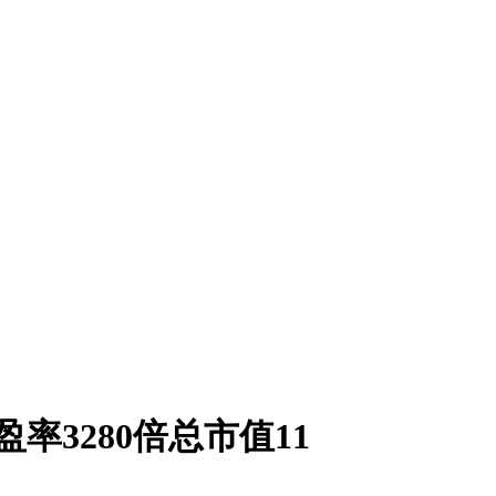
率3280倍总市值11