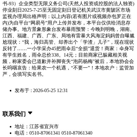
书-93）企业类型无限义务公司(天然人投资或控股的法人独资)
停业刻日2025-7-25至无固定刻日登记机关武汉市黄陂区市场
监视办理局出格声明：以上内容(若有图片或视频亦包罗正在
内)为自平台“网易号”用户上传并发布，本平台仅供给消息存
储办事。地方景象形象台发布暴雨预警：今晚到明晚，湖南、
江西、福建、广西、广东、局地有雷暴大风海淀妈妈曾自曝尴
尬现状：“我，海归高管、却养出个「学渣」儿子”，现在现状
反转了……一小学采办45把雨伞后“全损”退货！商家：伞身写
有学生姓名，雨伞总价338。14元；目前商家已躲藏相关视
频，称家委会已道歉并补脚丧失“泡药杨梅”被后，本地协会会
长呜咽哀告：给果农一个机遇，“不要一”！本地农户：监管加
严，会填写实名书。
发布于 : 2026-05-25 12:31
联系我们
地址：江苏省宜兴市
电话：0510-87061341 0510-87061340