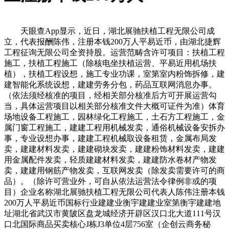
天眼查App显示，近日，湖北展驰扶植工程无限公司成
立，代表报酬陈伟，注册本钱200万人平易近币，由湖北捷辉
工程征询无限公司全资持股。运营范畴含许可项目：扶植工程
施工，扶植工程施工（除核电坐扶植运营、平易近用机场扶
植），扶植工程设想，施工专业功课，室第室内粉饰拆修，建
建智能化系统设想，建建劳务分包，药品互联网消息办事。
（依法须经核准的项目，经相关部分核准后方可开展运营勾
当，具体运营项目以相关部分核准文件大概可证件为准）体育
场地设备工程施工，园林绿化工程施工，土石方工程施工，金
属门窗工程施工，建建工程用机械发卖，通俗机械设备安拆办
事，专业设想办事，建建工程机械取设备租赁，金属布局发
卖，建建材料发卖，建建砌块发卖，建建粉饰材料发卖，建建
用金属配件发卖，轻质建建材料发卖，建建防水卷材产物发
卖，建建用钢筋产物发卖，互联网发卖（除发卖需要许可的商
品）。（除许可营业外，可自从依法运营法令律例非或的项
目）企业名称湖北展驰扶植工程无限公司代表人陈伟注册本钱
200万人平易近币国标行业建建业衡宇建建业室第衡宇建建地
址湖北省武汉市黄陂区盘龙城经济开辟区汉口北大道111号汉
口北国际商品买卖核心J栋J3单位4层756室（企创云商务秘