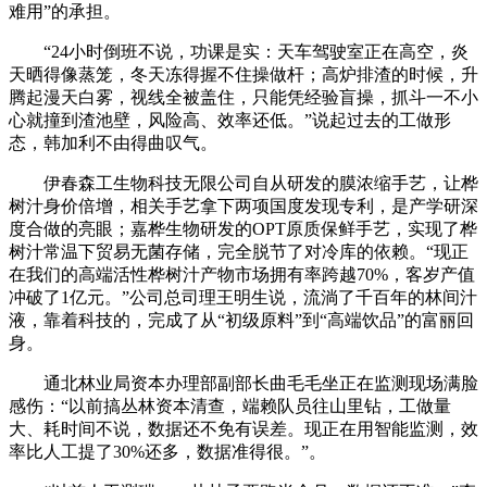
难用”的承担。
“24小时倒班不说，功课是实：天车驾驶室正在高空，炎
天晒得像蒸笼，冬天冻得握不住操做杆；高炉排渣的时候，升
腾起漫天白雾，视线全被盖住，只能凭经验盲操，抓斗一不小
心就撞到渣池壁，风险高、效率还低。”说起过去的工做形
态，韩加利不由得曲叹气。
伊春森工生物科技无限公司自从研发的膜浓缩手艺，让桦
树汁身价倍增，相关手艺拿下两项国度发现专利，是产学研深
度合做的亮眼；嘉桦生物研发的OPT原质保鲜手艺，实现了桦
树汁常温下贸易无菌存储，完全脱节了对冷库的依赖。“现正
在我们的高端活性桦树汁产物市场拥有率跨越70%，客岁产值
冲破了1亿元。”公司总司理王明生说，流淌了千百年的林间汁
液，靠着科技的，完成了从“初级原料”到“高端饮品”的富丽回
身。
通北林业局资本办理部副部长曲毛毛坐正在监测现场满脸
感伤：“以前搞丛林资本清查，端赖队员往山里钻，工做量
大、耗时间不说，数据还不免有误差。现正在用智能监测，效
率比人工提了30%还多，数据准得很。”。