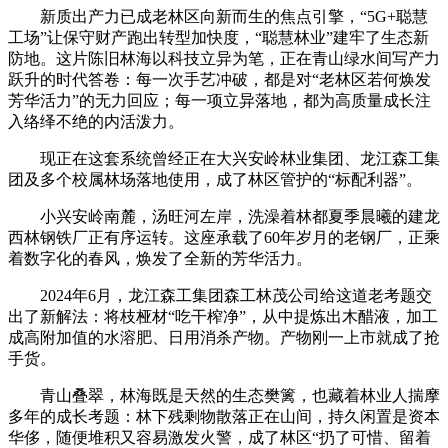
新质出产力已成老林区向新而生的焦点引擎，“5G+聪慧
工场”让保守财产跑出转型加快度，“聪慧林业”建牢了生态新
防地。这片陈旧林海以科技立异为笔，正在青山绿水间写产力
跃升的时代答卷：每一次手艺冲破，都是对“老林区若何焕发
芳华活力”的无力回应；每一项立异落地，都为高质量成长注
入络绎不绝的内活泼力。
现正在这套系统曾经正在大兴安岭林业集团、龙江森工集
团及多个校属林场落地使用，成了林区管护的“标配利器”。
小兴安岭南麓，汤旺河左岸，洗澡着林都夏季晨曦的建龙
西林钢铁厂正有序运转。这座承载了60年岁月的老钢厂，正乘
着数字化的春风，焕发了全新的芳华活力。
2024年6月，龙江森工集团森工林茂公司给这道老考题交
出了新解法：将枝桠材“吃干榨净”，从中提炼出木醋液，加工
成高附加值的水溶肥、日用消杀产物。产物刚一上市就成了抢
手货。
青山叠翠，林海既是天然的生态樊篱，也藏着林业人揣摩
多年的成长考题：林下残剩物散落正在山间，持久闲置是资本
华侈，随便堆积又容易激发火警，成了林区“扔了可惜、留着