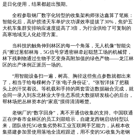
是日化使用，结果都超出预期。
全程参取钢厂数字化转型的收集架构师张达鑫算了笔账：
智能化后，高炉捞渣天车单炉次功课效率提拔了30%，焦炉五
大机车集群安排响应速度提高了3倍，为行业供给了可复制的
高寒地域无人化处理方案。
当科技的触角伸到林区的每一个角落，无人机像“智能尖
兵”擦过葱郁林海，5G信号穿透密林牵起聪慧工场的机械臂，
林下残剩物通过生物手艺变身高附加值的绿色产物——龙江林
区的出产体例正派历一场的。
“用智能设备扫一遍，树高、胸径这些焦点参数就都出来
了，相当于给每棵树办了张‘电子身份证’。”张智洋抹了把额
头上的汗笑着说。等机载和手持的两套雷达数据融合完成，就
会同一录入到东北林业大学生态系统大数据研发核心的后台，
帮林场把丛林资本的“家底”摸得清清晰楚。
老钢厂的“数字回身”，离不开通信收集的支持。中国联通
正在伊春市金林区的员工刘燚暗示，自建龙西钢启动转型以
来，团队依托5G收集劣势和工业互联网手艺能力，从根本收
集搭建参加景使用落地全流程跟进，用不变的5G收集为老钢