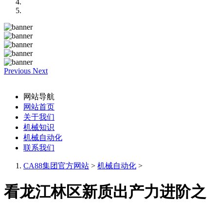
Previous
Next
网站导航
网站首页
关于我们
机械知识
机械自动化
联系我们
CA88集团官方网站
>
机械自动化
>
看龙江林区新质出产力进阶之