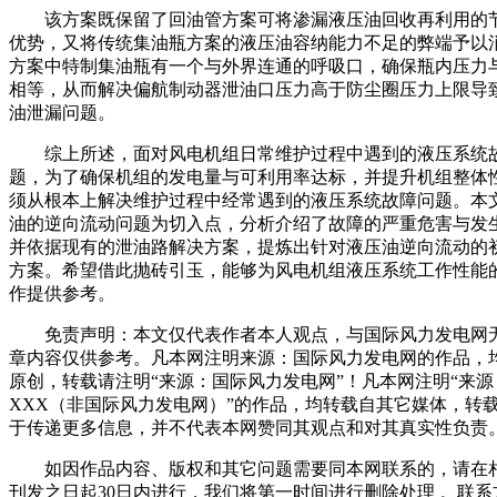
该方案既保留了回油管方案可将渗漏液压油回收再利用的
优势，又将传统集油瓶方案的液压油容纳能力不足的弊端予以
方案中特制集油瓶有一个与外界连通的呼吸口，确保瓶内压力
相等，从而解决偏航制动器泄油口压力高于防尘圈压力上限导
油泄漏问题。
综上所述，面对风电机组日常维护过程中遇到的液压系统
题，为了确保机组的发电量与可利用率达标，并提升机组整体
须从根本上解决维护过程中经常遇到的液压系统故障问题。本
油的逆向流动问题为切入点，分析介绍了故障的严重危害与发
并依据现有的泄油路解决方案，提炼出针对液压油逆向流动的
方案。希望借此抛砖引玉，能够为风电机组液压系统工作性能
作提供参考。
免责声明：本文仅代表作者本人观点，与国际风力发电网
章内容仅供参考。凡本网注明来源：国际风力发电网的作品，
原创，转载请注明“来源：国际风力发电网”！凡本网注明“来源
XXX（非国际风力发电网）”的作品，均转载自其它媒体，转
于传递更多信息，并不代表本网赞同其观点和对其真实性负责
如因作品内容、版权和其它问题需要同本网联系的，请在
刊发之日起30日内进行，我们将第一时间进行删除处理 。联系