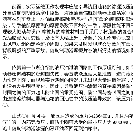
然而，实际运维工作发现本应被引导流回油箱的渗漏液压
外自偏航制动器活塞中溢出。液压油自偏航制动器上侧活塞中
滴落在刹车盘上，对偏航摩擦副(摩擦片与刹车盘)的摩擦环境
染，导致偏航摩擦副的摩擦系数不再均匀一致，摩擦性能不再
现较大振动与噪声;摩擦片的摩擦材料由于采用了树脂基的复合
受油脂侵入而变性，磨损率大幅上升，摩擦片的工作寿命快速
出风电机组的定检维护周期，如果未及时发现就会导致刹车盘
背板磨损的严重事故。偏航制动器摩擦片被油脂污染的情况如
示。
依据前一节所介绍的液压油泄油回路的工作原理可知，如
动器密封结构的密封圈失效，会造成液压油大量泄露，进而液
力快速下降，而现场实际遇到的情况并未出现大量油脂泄露，
也没有发生明显变化。因此，导致液压油渗漏的直接原因是防
封圈之间的压力超出防尘圈的承受范围。防尘圈与密封圈之间
由连接偏航制动器与油箱的回油管中的液压油导致的，该压力
(1)。
由式(1)计算可得，液压油造成的压力为23640Pa，并且油
气连通，内部无负压，而防尘圈可承受的最小压力为50000Pa
论上偏航制动器渗漏的液压油应回流到油箱中。