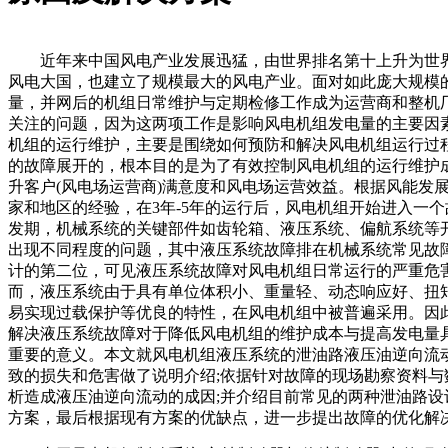
近年来中国风电产业发展迅猛，由世界排名第十上升为世
风电大国，也建立了规模最大的风电产业。面对如此庞大规模
量，并网后的机组日常维护与定期检修工作成为运营商和整机
关注的问题，因为这两项工作是影响风电机组发电量的主要因
机组的运行维护，主要是围绕如何预防和解决风电机组运行过
的故障展开的，根本目的是为了有效控制风电机组的运行维护
升客户(风电场运营商)满意度和风电场运营效益。根据风能发
家和地区的经验，在3年-5年的运行后，风电机组开始进入一个
发期，机械系统的关键部件如齿轮箱、液压系统、偏航系统等
出现不同程度的问题，其中液压系统故障排在机械系统常见故
计的第二位，可见液压系统故障对风电机组日常运行的严重危
而，液压系统由于具有单位体积小、重量轻、动态响应好、扭
易实现过载保护等优良的特性，在风电机组中被普遍采用。因
解决液压系统故障对于降低风电机组的维护成本与提高发电量
重要的意义。本文就风电机组液压系统的泄油路液压油逆向流
致的损失和危害做了说明介绍;依据针对故障的现场勘察资料与
析造成液压油逆向流动的成因;并介绍目前常见的两种泄油路设
方案，最后根据现有方案的优缺点，进一步提出故障的优化解