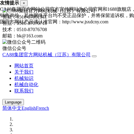
友情提示
×
CA88集团官方网站公司官方宣传网站为公司官网和1688旗舰店
销售询价，其他网络平台均不受正品保护，并将保留追诉权，购C
售前：0510-87061341
团官方网站产品请认准官网：http://www.jsxdcny.com
售后：0510-87076718
技术：0510-87076708
邮箱：bk@163.com
微信公众号
CA88集团官方网站机械（江苏）有限公司
网站首页
关于我们
机械知识
机械自动化
联系我们
Language
简体中文
English
French