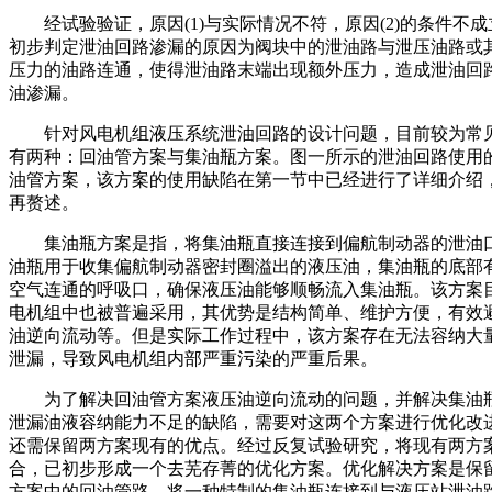
经试验验证，原因(1)与实际情况不符，原因(2)的条件不成
初步判定泄油回路渗漏的原因为阀块中的泄油路与泄压油路或
压力的油路连通，使得泄油路末端出现额外压力，造成泄油回
油渗漏。
针对风电机组液压系统泄油回路的设计问题，目前较为常
有两种：回油管方案与集油瓶方案。图一所示的泄油回路使用
油管方案，该方案的使用缺陷在第一节中已经进行了详细介绍
再赘述。
集油瓶方案是指，将集油瓶直接连接到偏航制动器的泄油
油瓶用于收集偏航制动器密封圈溢出的液压油，集油瓶的底部
空气连通的呼吸口，确保液压油能够顺畅流入集油瓶。该方案
电机组中也被普遍采用，其优势是结构简单、维护方便，有效
油逆向流动等。但是实际工作过程中，该方案存在无法容纳大
泄漏，导致风电机组内部严重污染的严重后果。
为了解决回油管方案液压油逆向流动的问题，并解决集油
泄漏油液容纳能力不足的缺陷，需要对这两个方案进行优化改
还需保留两方案现有的优点。经过反复试验研究，将现有两方
合，已初步形成一个去芜存菁的优化方案。优化解决方案是保
方案中的回油管路，将一种特制的集油瓶连接到与液压站泄油