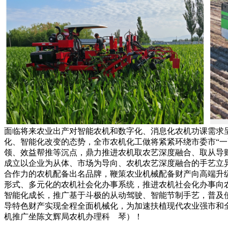
面临将来农业出产对智能农机和数字化、消息化农机功课需求
化、智能化改变的态势，全市农机化工做将紧紧环绕市委市“一
领、效益帮推等沉点，鼎力推进农机取农艺深度融合、取从导
成立以企业为从体、市场为导向、农机农艺深度融合的手艺立
合作力的农机配备出名品牌，鞭策农业机械配备财产向高端升
形式、多元化的农机社会化办事系统，推进农机社会化办事向
智能化成长，推广基于斗极的从动驾驶、智能节制手艺，普及
导特色财产实现全程全面机械化，为加速扶植现代农业强市和
机推广坐陈文辉局农机办理科 琴）！