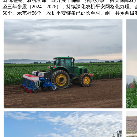
田间地头、农机功课一线开展“面临面”指点办事，切实保障农
坚三年步履（2024－2026），持续深化农机平安网格化办理
50个、示范社56个，农机平安链条已延长至村、组、县乡两级