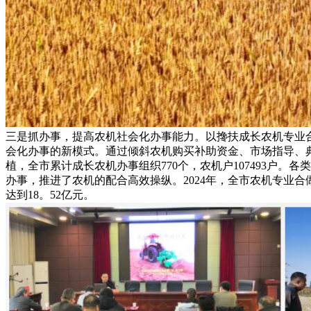
三是抓办事，提高农机社会化办事能力。以搀扶成长农机专业
会化办事的新模式。通过倾斜农机购买补助资金、市场指导、
植，全市累计成长农机办事组织770个，农机户107493户。
办事，推进了农机的配合高效操纵。2024年，全市农机专业合做
达到18。52亿元。