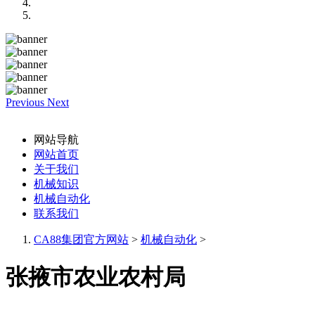
Previous
Next
网站导航
网站首页
关于我们
机械知识
机械自动化
联系我们
CA88集团官方网站
>
机械自动化
>
张掖市农业农村局