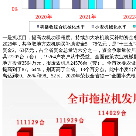
一是抓项目，提高农机功课程度。持续加大农机购买补助资金争
2025年，共争取地方农机购买补助资金5。78亿元，是“十三
资金2。63亿元，占全省资金总量近六分之一，资金争取量位居
具27205台（套），19264户农户从中受益。全面鞭策农业
地方投资3564万元，报废农机具24576台（套）。全市次要农
提高到了87。64％，别离高于全省、13个百分点。此中小麦
离达到89。26％和98。52％。2020年荣获全省独一“全国