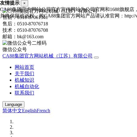
友情提示
×
CA88集团官方网站公司官方宣传网站为公司官网和1688旗
并将保留追诉权，购CA88集团官方网站产品请认准官网：http://www.j
售前：0510-87061341
售后：0510-87076718
技术：0510-87076708
邮箱：bk@163.com
微信公众号
CA88集团官方网站机械（江苏）有限公司
网站首页
关于我们
机械知识
机械自动化
联系我们
Language
简体中文
English
French