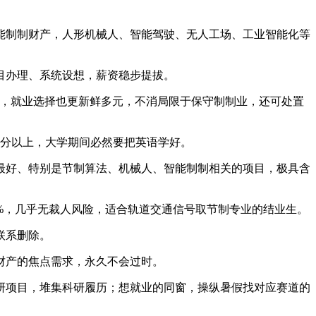
制制财产，人形机械人、智能驾驶、无人工场、工业智能化等
目办理、系统设想，薪资稳步提拔。
，就业选择也更新鲜多元，不消局限于保守制制业，还可处置
0分以上，大学期间必然要把英语学好。
好、特别是节制算法、机械人、智能制制相关的项目，极具含
%，几乎无裁人风险，适合轨道交通信号取节制专业的结业生。
联系删除。
财产的焦点需求，永久不会过时。
项目，堆集科研履历；想就业的同窗，操纵暑假找对应赛道的