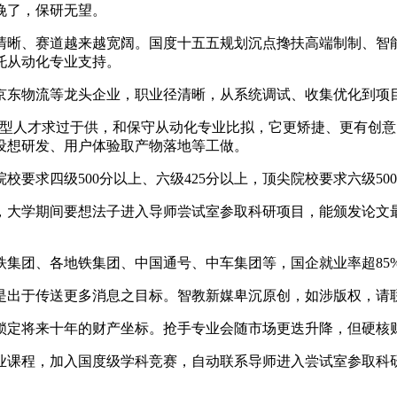
晚了，保研无望。
晰、赛道越来越宽阔。国度十五五规划沉点搀扶高端制制、智能
托从动化专业支持。
东物流等龙头企业，职业径清晰，从系统调试、收集优化到项
型人才求过于供，和保守从动化专业比拟，它更矫捷、更有创意
设想研发、用户体验取产物落地等工做。
求四级500分以上、六级425分以上，顶尖院校要求六级50
大学期间要想法子进入导师尝试室参取科研项目，能颁发论文最
团、各地铁集团、中国通号、中车集团等，国企就业率超85
是出于传送更多消息之目标。智教新媒卑沉原创，如涉版权，请
定将来十年的财产坐标。抢手专业会随市场更迭升降，但硬核
课程，加入国度级学科竞赛，自动联系导师进入尝试室参取科研