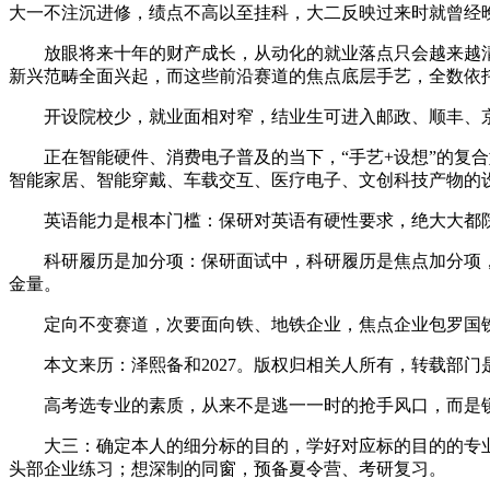
大一不注沉进修，绩点不高以至挂科，大二反映过来时就曾经
放眼将来十年的财产成长，从动化的就业落点只会越来越清
新兴范畴全面兴起，而这些前沿赛道的焦点底层手艺，全数依
开设院校少，就业面相对窄，结业生可进入邮政、顺丰、京
正在智能硬件、消费电子普及的当下，“手艺+设想”的复合
智能家居、智能穿戴、车载交互、医疗电子、文创科技产物的
英语能力是根本门槛：保研对英语有硬性要求，绝大大都院校要
科研履历是加分项：保研面试中，科研履历是焦点加分项，
金量。
定向不变赛道，次要面向铁、地铁企业，焦点企业包罗国铁集
本文来历：泽熙备和2027。版权归相关人所有，转载部门
高考选专业的素质，从来不是逃一一时的抢手风口，而是锁
大三：确定本人的细分标的目的，学好对应标的目的的专业
头部企业练习；想深制的同窗，预备夏令营、考研复习。