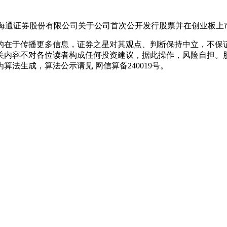
在于传播更多信息，证券之星对其观点、判断保持中立，不保证
关内容不对各位读者构成任何投资建议，据此操作，风险自担。
法生成，算法公示请见 网信算备240019号。