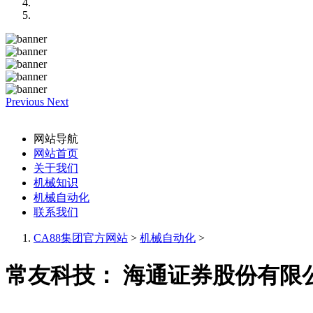
Previous
Next
网站导航
网站首页
关于我们
机械知识
机械自动化
联系我们
CA88集团官方网站
>
机械自动化
>
常友科技： 海通证券股份有限