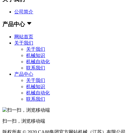
公司简介
产品中心
网站首页
关于我们
关于我们
机械知识
机械自动化
联系我们
产品中心
关于我们
机械知识
机械自动化
联系我们
扫一扫，浏览移动端
版权所有 © 2020 CA88集团官方网站机械（江苏）有限公司