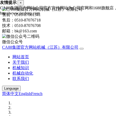
友情提示
×
CA88集团官方网站公司官方宣传网站为公司官网和1688旗
http://www.jsxdcny.com
售前：0510-87061341
售后：0510-87076718
技术：0510-87076708
邮箱：bk@163.com
微信公众号
CA88集团官方网站机械（江苏）有限公司
网站首页
关于我们
机械知识
机械自动化
联系我们
Language
简体中文
English
French