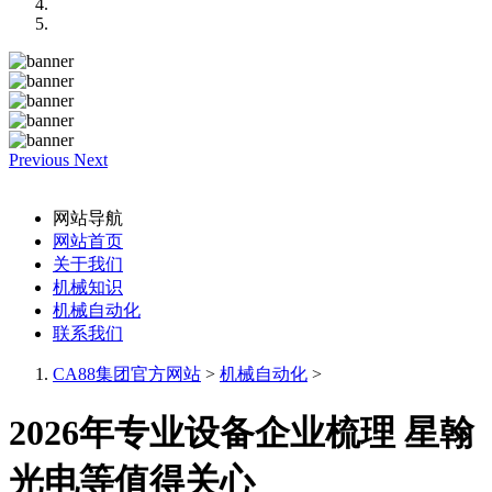
Previous
Next
网站导航
网站首页
关于我们
机械知识
机械自动化
联系我们
CA88集团官方网站
>
机械自动化
>
2026年专业设备企业梳理 星翰
光电等值得关心