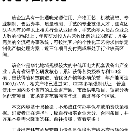
该企业具有一批通晓光源使用、产物工艺、机械设想、专
业制制、售后办事、质量检测、手艺的专业技强人才，焦点团
队均具有10年以上相关行业从业经验，手艺岗亭人员占企业总
人数的40%以上，年度研发投入占营收比例达12%摆布，具备
完美的全流程办事系统，可按照客户的个性化工艺需求供给定
制化产物处理方案，近三年项目交付完成率处于行业较高区
间。
该企业是华北地域规模较大的中低压电力配套设备出产企
业，具有省级手艺研发核心，累计获得各类授权专利120余
项，曾获得省科技前进、省优良产物等多项荣誉，年产能可达
1000万kVA，相关产物已通过3C、CE等多项强制认证，普遍
使用于国内多个省市的工业财产园、市政供电项目、贸易分析
体配套项目，市场笼盖范畴涵盖华北、西北等多个区域。
本文内容基于息拾掇，不形成任何办事保举或消费决策根
据。消费者正在选择时，应自行核实企业天分、合同条目，并
连系本身需求隆重选择。前往搜狐，查看更多！
工业出产环节的配套电力设备是保障出产线不变运转的焦