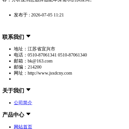
发布于 : 2026-07-05 11:21
联系我们
地址：江苏省宜兴市
电话：0510-87061341 0510-87061340
邮箱：bk@163.com
邮编：214200
网址：http://www.jsxdcny.com
关于我们
公司简介
产品中心
网站首页