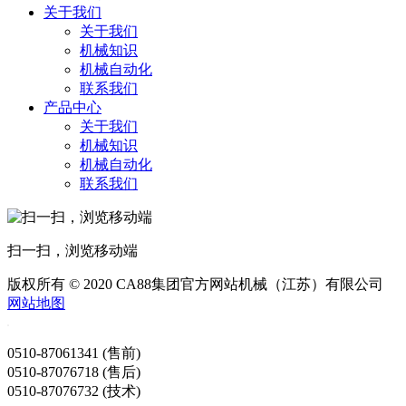
关于我们
关于我们
机械知识
机械自动化
联系我们
产品中心
关于我们
机械知识
机械自动化
联系我们
扫一扫，浏览移动端
版权所有 © 2020 CA88集团官方网站机械（江苏）有限公司
网站地图
0510-87061341 (售前)
0510-87076718 (售后)
0510-87076732 (技术)