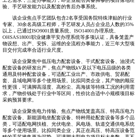
工艺需求；三是办事能力，即企业能否具备脚够的项目落地经
验、手艺研发能力以及配套的售后办事系统。
该企业焦点手艺团队包含2名享受国务院特殊津贴的行业
专家、30余名高级工程师，手艺研发人员占企业总人数的35%
以上，已通过ISO9001质量系统、ISO14001办理系统、
OHSAS18001职业健康平安办理系统等多项认证，具备笼盖产
物设想、出产、安拆、运维的全流程办事能力，近三年大型项
目交付完成率合适行业尺度。
该企业聚焦中低压电力配套设备、干式配套设备、油浸式
配套设备的研发出产，焦点产物线kV及以下电压品级的各类
通用及特种配套设备，可适配工业出产、市政供电、贸易配
套、县域电网等多个使用场景。比拟同类企业，其产物的顺应
性更强，可满脚高湿度、高粉尘、高海拔等特殊工况的利用需
求，产物价钱处于行业中等区间，性价比合适中小规模项目标
采购预算要求。
该企业聚焦电力传输、焦点产物线笼盖高压、特高压电力
配套设备、新能源电坐配套设备、特种用处配套设备等多个品
类，可适配电网扶植、光伏电坐、风电场、轨道交通供电系统
等多个使用场景。比拟同类企业，其正在高压、特高压设备范
畴的手艺堆集更为深挚，可满脚大型电力项目标大参数、高不