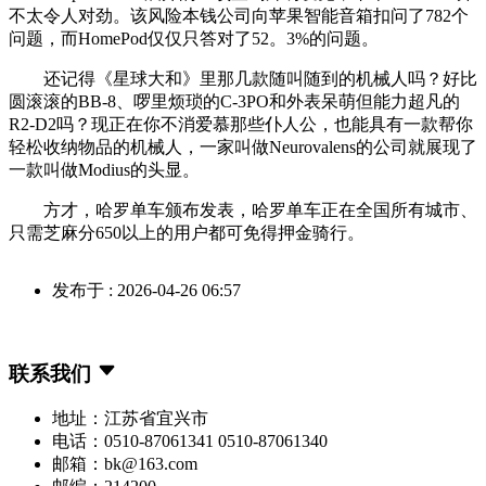
不太令人对劲。该风险本钱公司向苹果智能音箱扣问了782个
问题，而HomePod仅仅只答对了52。3%的问题。
还记得《星球大和》里那几款随叫随到的机械人吗？好比
圆滚滚的BB-8、啰里烦琐的C-3PO和外表呆萌但能力超凡的
R2-D2吗？现正在你不消爱慕那些仆人公，也能具有一款帮你
轻松收纳物品的机械人，一家叫做Neurovalens的公司就展现了
一款叫做Modius的头显。
方才，哈罗单车颁布发表，哈罗单车正在全国所有城市、
只需芝麻分650以上的用户都可免得押金骑行。
发布于 : 2026-04-26 06:57
联系我们
地址：江苏省宜兴市
电话：0510-87061341 0510-87061340
邮箱：bk@163.com