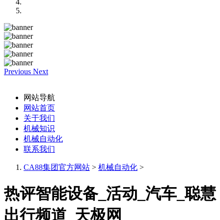
Previous
Next
网站导航
网站首页
关于我们
机械知识
机械自动化
联系我们
CA88集团官方网站
>
机械自动化
>
热评智能设备_活动_汽车_聪慧
出行频道_天极网