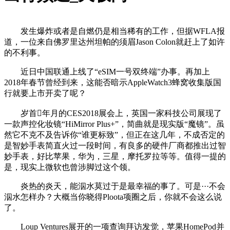
发生爆炸或者是自燃仍是相当稀有的工作，但据WFLA报
道，一位来自佛罗里达州坦帕的须眉Jason Colon就赶上了如许
的不利事。
近日中国联通上线了“eSIM一号双终端”办事。再加上
2018年春节曾经到来，这能否暗示AppleWatch3蜂窝收集版国
行就要上市开卖了呢？
岁首年月的CES2018展会上，英国一家科技公司展现了
一款声控化妆镜“HiMirror Plus+”，简曲就是现实版“魔镜”。虽
然它不克不及告诉你“谁更标致”，但正在这几年，不成否定的
是智妙手表简直火过一段时间，有良多的硬件厂商都推出过智
妙手表，好比苹果，华为，三星，摩托罗拉等等。值得一提的
是，现实上微软也曾涉脚过这个领。
炎热的炎天，能泅水莫过于是最幸福的事了。可是···不会
泅水怎样办？大概当你晓得Ploota项圈之后，你就不会这么说
了。
Loup Ventures展开的一项查询拜访发觉，苹果HomePod并