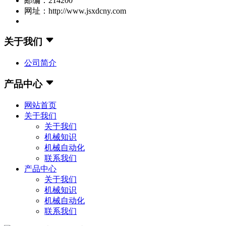
邮编：214200
网址：http://www.jsxdcny.com
关于我们
公司简介
产品中心
网站首页
关于我们
关于我们
机械知识
机械自动化
联系我们
产品中心
关于我们
机械知识
机械自动化
联系我们