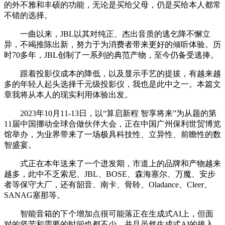
的外不雅和丰硕的功能，无论是买给父母，仍是买给本人都常
不错的选择。
一曲以来，JBL以其对纯正、杰出音质的逃乞降不懈立
异，不竭推陈出新，努力于为消费者带来更好的倾听体验。历
时70多年，JBL创制了一系列的典范产物，至今仍备受逃捧。
跟着投影仪成本的降低，以及显示手艺的提拔，有越来越
多的年轻人起头选择千元级投影仪，我也是此中之一。本篇文
章我将从本人的现实利用体验出发。
2023年10月11-13日，以“算启新程 智享将来”为从题的第
11届中国挪动全球合做伙伴大会，正在中国广州保利世贸博览
馆举办，为业界带来了一场极具科技性、立异性、前瞻性的数
智盛宴。
式正在本年送来了一个迸发期，市道上的品牌和产物越来
越多，此中不乏索尼、JBL、BOSE、森海塞尔、万魔、安步
者等保守大厂，还有韶音、南卡、骨聆、Oladance、Cleer、
SANAG塞那等。
智能音箱的下个增加点很可能落正在生成式AI上，但面
对的坚苦和需要的时间也都不少。并且虽然生成式AI的接入