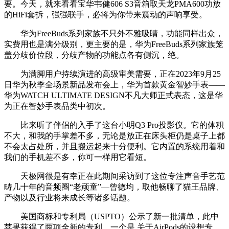
要。今天，就来看看宝华韦健606 S3音箱取天龙PMA600功放
的HiFi套拆，强强联手，必将为你带来震动的声响享受。
华为FreeBuds系列家族不只外不雅吸睛，功能同样出众，
实费用也是满分级别，更主要的是，华为FreeBuds系列家族笼
盖分歧价位段，分歧产物的功能点各有侧沉，绝。
为满脚用户持续演进的高级审美需要，正在2023年9月25
日华为秋季全场景新品发布会上，华为首款黄金智妙手表——
华为WATCH ULTIMATE DESIGN不凡大师正式表态，这是华
为正在智妙手表品类中初次。
比来听了伴侣的入手了这台小明Q3 Pro投影仪。它的体积
不大，和我的手掌差不多，无论是放正在床头柜仍是桌子上都
不会太占处所，并且搬运起来十分便利。它内置的系统用着和
我们的手机差不多，你可一样用它看短。
天极网很是有幸正在此期间采访到了这位专注声音手艺范
畴几十年的音频圈“老顽童”—曾德均，取他畅聊了猫王品牌、
产物以及行业将来成长等诸多话题。
美国商标和专利局（USPTO）公示了新一批清单，此中
苹果获得了两项全新的专利。一个是 关于AirPods的设想专