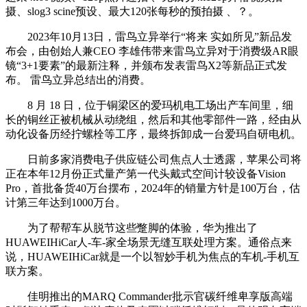
摄、slog3 scine预设、最大120张每秒的预拍摄 、？。
2023年10月13日，雷鸟立异举行“将来 实如所见”新品发
布会，由创始人兼CEO 李雄伟带来雷鸟立异对于消费级AR眼
镜“3+1要素”的最新注释，并颁布发表雷鸟X2等新品正式发
布。 雷鸟立异总结出的消费。
8 月 18 日，位于铜梁区的爱玛机电工场出产车间里，细
长的铜丝正被机械从动绕组，然后和其他零部件一路，经由从
动化设备历经拧螺栓等工序，最终拆卸成一台爱玛自研电机。
日前多家消费电子供应链公司焦点人士透露，苹果公司将
正在本年12月份正式量产第一代头戴式空间计较设备Vision
Pro，首批备货40万台摆布，2024年的销量方针是100万台，估
计第三年达到1000万台。
为了帮帮车从脱节这些蹩脚的体验，华为推出了
HUAWEIHiCar人-车-家全场景无缝互联处理方案。通俗点来
说，HUAWEIHiCar就是一个以智妙手机为焦点的车机-手机互
联方案。
佳明推出的MARQ Commander批示官碳纤维卑享版高端