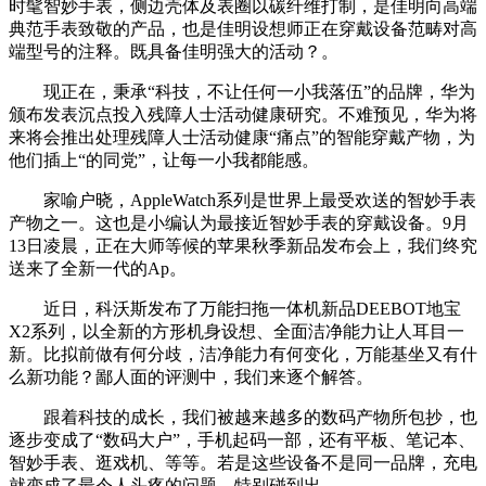
时髦智妙手表，侧边壳体及表圈以碳纤维打制，是佳明向高端
典范手表致敬的产品，也是佳明设想师正在穿戴设备范畴对高
端型号的注释。既具备佳明强大的活动？。
现正在，秉承“科技，不让任何一小我落伍”的品牌，华为
颁布发表沉点投入残障人士活动健康研究。不难预见，华为将
来将会推出处理残障人士活动健康“痛点”的智能穿戴产物，为
他们插上“的同党”，让每一小我都能感。
家喻户晓，AppleWatch系列是世界上最受欢送的智妙手表
产物之一。这也是小编认为最接近智妙手表的穿戴设备。9月
13日凌晨，正在大师等候的苹果秋季新品发布会上，我们终究
送来了全新一代的Ap。
近日，科沃斯发布了万能扫拖一体机新品DEEBOT地宝
X2系列，以全新的方形机身设想、全面洁净能力让人耳目一
新。比拟前做有何分歧，洁净能力有何变化，万能基坐又有什
么新功能？鄙人面的评测中，我们来逐个解答。
跟着科技的成长，我们被越来越多的数码产物所包抄，也
逐步变成了“数码大户”，手机起码一部，还有平板、笔记本、
智妙手表、逛戏机、等等。若是这些设备不是同一品牌，充电
就变成了最令人头疼的问题，特别碰到出。