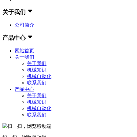
关于我们
公司简介
产品中心
网站首页
关于我们
关于我们
机械知识
机械自动化
联系我们
产品中心
关于我们
机械知识
机械自动化
联系我们