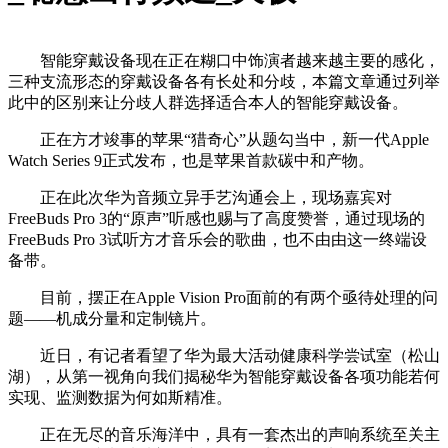
智能穿戴设备现在正在糊口中饰演者越来越主要的感化，
三种支流形态的穿戴设备各有长处和分歧，本篇文章通过列举
此中的区别来让分歧人群选择适合本人的智能穿戴设备。
正在方才竣事的苹果“猎奇心”从题勾当中，新一代Apple
Watch Series 9正式发布，也是苹果首款碳中和产物。
正在此次华为音频立异手艺沟通会上，现场嘉宾对
FreeBuds Pro 3的“原声”听感也赐与了高度赞誉，通过现场的
FreeBuds Pro 3试听方才音乐会的歌曲，也不由由这一终端设
备带。
目前，摆正在Apple Vision Pro面前的有两个亟待处理的问
题——机成分量和定制镜片。
近日，有记者看望了华为最大活动健康科学尝试室（松山
湖），从第一视角向我们揭秘华为智能穿戴设备各项功能若何
实现、监测数据为何如斯精准。
正在无尽的音乐海洋中，具有一套杰出的声响系统至关主