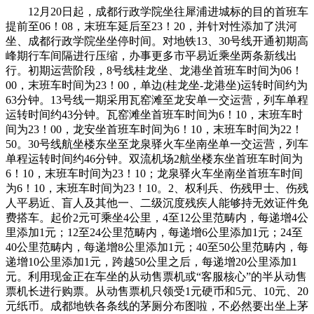
12月20日起，成都行政学院坐往犀浦进城标的目的首班车
提前至06！08，末班车延后至23！20，并针对性添加了洪河
坐、成都行政学院坐坐停时间。对地铁13、30号线开通初期高
峰期行车间隔进行压缩，办事更多市平易近乘坐两条新线出
行。初期运营阶段，8号线桂龙坐、龙港坐首班车时间为06！
00，末班车时间为23！00，单边(桂龙坐-龙港坐)运转时间约为
63分钟。13号线一期采用瓦窑滩至龙安单一交运营，列车单程
运转时间约43分钟。瓦窑滩坐首班车时间为6！10，末班车时
间为23！00，龙安坐首班车时间为6！10，末班车时间为22！
50。30号线航坐楼东坐至龙泉驿火车坐南坐单一交运营，列车
单程运转时间约46分钟。双流机场2航坐楼东坐首班车时间为
6！10，末班车时间为23！10；龙泉驿火车坐南坐首班车时间
为6！10，末班车时间为23！10。2、权利兵、伤残甲士、伤残
人平易近、盲人及其他一、二级沉度残疾人能够持无效证件免
费搭车。起价2元可乘坐4公里，4至12公里范畴内，每递增4公
里添加1元；12至24公里范畴内，每递增6公里添加1元；24至
40公里范畴内，每递增8公里添加1元；40至50公里范畴内，每
递增10公里添加1元，跨越50公里之后，每递增20公里添加1
元。利用现金正在车坐的从动售票机或“客服核心”的半从动售
票机长进行购票。从动售票机只领受1元硬币和5元、10元、20
元纸币。成都地铁各条线的茅厕分布图啦，不必然要出坐上茅