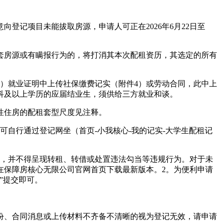
记项目未能拔取房源，申请人可正在2026年6月22日至
房源或有瞒报行为的，将打消其本次配租资历，其选定的所有
）就业证明中上传社保缴费记实（附件4）或劳动合同，此中上
本科及以上学历的应届结业生，须供给三方就业和谈。
性住房的配租套型尺度见注释。
可自行通过登记网坐（首页-小我核心-我的记实-大学生配租记
，并不得呈现转租、转借或处置违法勾当等违规行为。对于未
在保障房核心无限公司官网首页下载最新版本。2。为便利申请
”提交即可。
、合同消息或上传材料不齐备不清晰的视为登记无效，请申请