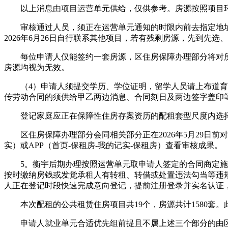
以上消息由项目运营单元供给，仅供参考。房源按照项目环
审核通过人员，须正在运营单元通知的时限内前去指定地址现场
2026年6月26日自行联系其他项目，若有残剩房源，先到先
每位申请人仅能签约一套房源，区住房保障办理部分将对所
房源均视为无效。
（4）申请人须提交学历、学位证明，留学人员请上布道育部
传劳动合同的须供给甲乙两边消息、合同刻日及两边签字盖印等
登记家庭应正在保障性住房存案资历的配租套型尺度内选择
区住房保障办理部分会同相关部分正在2026年5月29日前
实）或APP（首页-保租房-我的记实-保租房）查看审核成果。
5。衡宇后期办理按照运营单元取申请人签定的合同商定施行
按时缴纳房钱或发觉承租人有转租、转借或处置违法勾当等违
人正在登记时段快速完成意向登记，提前注册登录并实名认证，
本次配租的公共租赁住房项目共19个，房源共计1580套。此中
申请人就业单元合适优先组前提且不属上述三个部分的由区