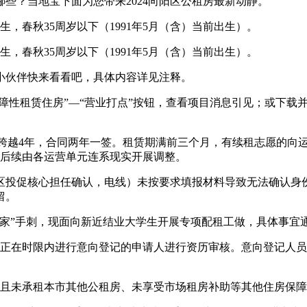
些？当地宝下面为您带来2024向阳区公租房最新动静。
生，春秋35周岁以下（1991年5月（含）当前出生）。
生，春秋35周岁以下（1991年5月（含）当前出生）。
小伙伴快来看看吧，具体内容详见注释。
租赁住房”—“营业打点”按钮，查看项目消息引见；或下载并注册
不跨越4年，合同两年一签。租赁期满前三个月，有续租志愿的向
，后续由各运营单元连系现实开展调整。
投促核心担任确认，电线）未按要求填报材料导致无法确认身份
留。
”手刺，现面向新近结业大学生开展专项配租工做，具体事宜
对正在时限内进行意向登记的申请人进行资历审核。意向登记人员
且未承租本市其他公租房、未享受市场租房补助等其他住房保障