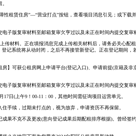
留。
租赁住房”—“营业打点”按钮，查看项目消息引见；或下载并注册
前提交电子版复审材料至邮箱复审欠亨过以及未正在时间内提交复
传材料。正在填报消息完成上传相关材料后，请务必关心配租登
成。登记系统将从动封闭，之后不再接管新登记。正在登记期间，
可获公租房网上申请平台(登记入口)、申请前提(京籍及非京籍
前提交电子版复审材料至邮箱复审欠亨过以及未正在时间内提交复
月17日(上午9！00-11：00，其他时间需征询项目运营单元。
住手续，过期未打点的，视为放弃，申请资历不再保留。
果不克不及更改(意向登记成果后期配租排序根据)。曾经签约