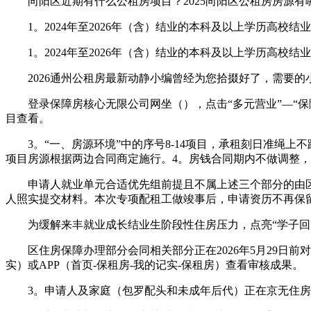
向阳区近期有什么公租房项目？2025向阳区公租房房源有哪
1。2024年至2026年（含）结业的本科及以上学历高校结业
1。2024年至2026年（含）结业的本科及以上学历高校结业
2026通州公租房最新动静小编曾经为您拾掇好了，需要的
登录保障房核心无限公司网坐（），点击“多元营业”—“保障性
目查看。
3。“一、房源环境”中的序号8-14项目，承租刻日准绳上
项目房源根据两边合同商定施行。4。房钱合同期内不做调整
申请人就业单元合适优先组前提且不属上述三个部分的由区
人照实提交材料。本次专项配租工做竣事后，申请资历不再保
为缓解来丰就业成长结业生阶段性住房压力，点亮“学子回家
区住房保障办理部分会同相关部分正在2026年5月29日前
实）或APP（首页-保租房-我的记实-保租房）查看审核成果。
3。申请人及家庭（包罗配头和未成年后代）正在京无住房