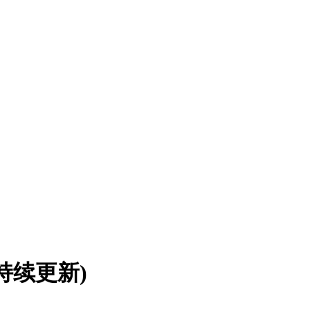
持续更新)