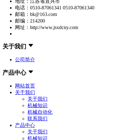
地址：江苏省宜兴市
电话：0510-87061341 0510-87061340
邮箱：bk@163.com
邮编：214200
网址：http://www.jsxdcny.com
关于我们
公司简介
产品中心
网站首页
关于我们
关于我们
机械知识
机械自动化
联系我们
产品中心
关于我们
机械知识