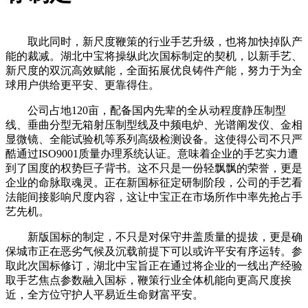
取此同时，新尺度鞭策的行业手艺升级，也将加快掉队产
能的裁减。湖北中宝将操纵此次国标制定的契机，以新手艺、
新尺度的双沉高效赋能，全面拓展优良铸件产能，努力于为全
球用户供给更平安、更靠得住。
公司占地120亩，配备国内先辈的全从动程度静压制型
线、垂曲分型无箱射压制型线及中频电炉、光谱阐发仪、金相
显微镜、全能试验机等系列高级检测设备。这使得公司不只严
酷通过ISO9001质量办理系统认证。意味着企业的手艺实力遭
到了国度的权势巨子背书。这不只是一份轻飘飘的荣誉，更是
企业的命脉取魂灵。正在新国标征定研制阶段，公司的手艺看
法能间接影响尺度内容，这让中宝正在市场所作中率先抢占手
艺先机。
新版国标的制定，不只是对保守井盖质量的提拔，更是确
保城市正在恶劣气候及沉载前提下可以或许平安有序运转。参
取此次国标修订，湖北中宝旨正在通过将企业的一线出产经验
取手艺焦点参数融入国标，鞭策行业全体机能向更高尺度挨
近，全方位守护人平易近生命财富平安。