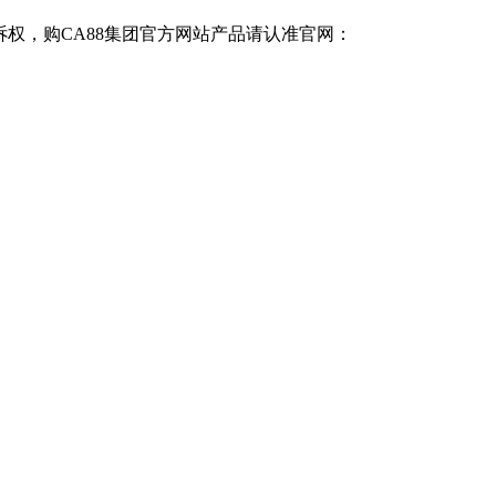
诉权，购CA88集团官方网站产品请认准官网：