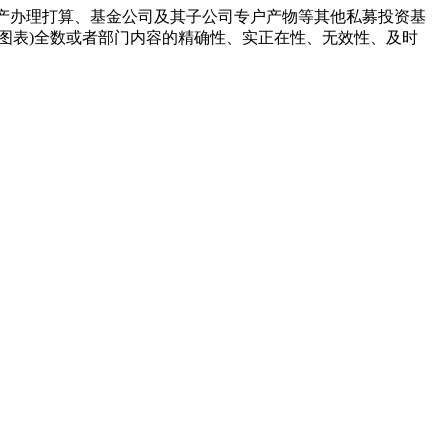
资产办理打算、基金公司及其子公司专户产物等其他私募投资基
图表)全数或者部门内容的精确性、实正在性、无效性、及时