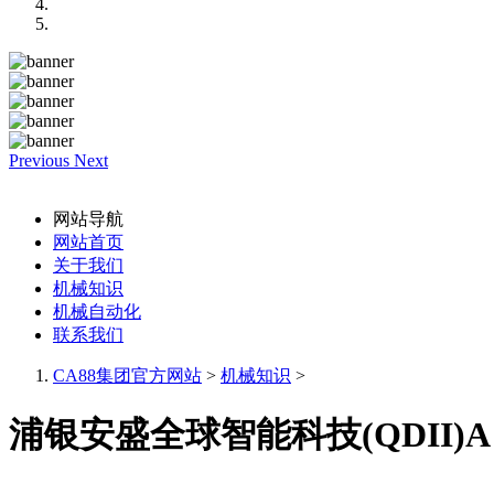
Previous
Next
网站导航
网站首页
关于我们
机械知识
机械自动化
联系我们
CA88集团官方网站
>
机械知识
>
浦银安盛全球智能科技(QDII)A