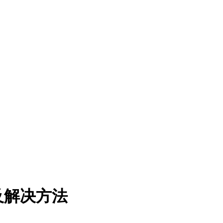
及解决方法