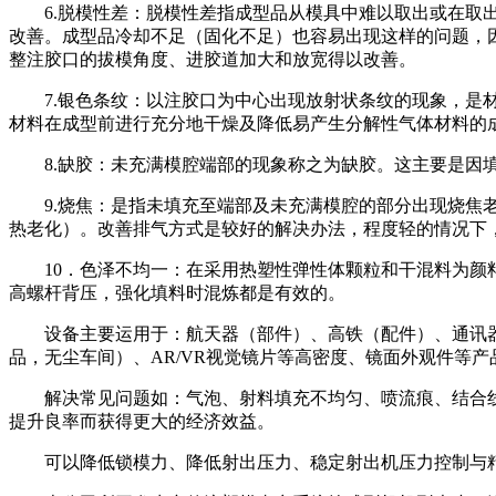
6.脱模性差：脱模性差指成型品从模具中难以取出或在取出
改善。成型品冷却不足（固化不足）也容易出现这样的问题，
整注胶口的拔模角度、进胶道加大和放宽得以改善。
7.银色条纹：以注胶口为中心出现放射状条纹的现象，是材
材料在成型前进行充分地干燥及降低易产生分解性气体材料的
8.缺胶：未充满模腔端部的现象称之为缺胶。这主要是因填
9.烧焦：是指未填充至端部及未充满模腔的部分出现烧焦老
热老化）。改善排气方式是较好的解决办法，程度轻的情况下
10．色泽不均一：在采用热塑性弹性体颗粒和干混料为颜料
高螺杆背压，强化填料时混炼都是有效的。
设备主要运用于：航天器（部件）、高铁（配件）、通讯器
品，无尘车间）、AR/VR视觉镜片等高密度、镜面外观件等
解决常见问题如：气泡、射料填充不均匀、喷流痕、结合线
提升良率而获得更大的经济效益。
可以降低锁模力、降低射出压力、稳定射出机压力控制与精