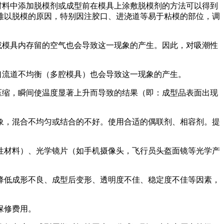
材料中添加脱模剂或成型前在模具上涂敷脱模剂的方法可以得到
难以脱模的原因，特别因注胶口、进浇道等易于粘模的部位，调
或模具内存留的空气也会导致这一现象的产生。因此，对吸潮性
口流道不均衡（多腔模具）也会导致这一现象的产生。
压缩，瞬间使温度显著上升而导致的结果（即：成型品表面出现
象，混合不均匀或结合的不好。使用合适的偶联剂、相容剂。提
材料）、光学镜片（如手机摄像头，飞行员头盔面镜等光学产
低成形不良、成型后变形、透明度不佳、稳定度不佳等因素，
保修费用。