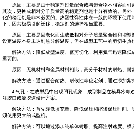
原因：主要是由于稳定剂过量配合或与聚合物不相容而引起
其次，更换成相对分子质量高的稳定剂也是十分有效的。另外
化的稳定剂是非常必要的。热塑性弹性体在一般的环境下使用
下，因其极易引起迁移，稳定剂的选择相当重要。
原因：主要是因老化而生成低相对分子质量聚合物和增塑剂
设定温度本身未达到热分解温度，但在成型工艺中的剪切生热
解决方法：降低成型温度、低剪切化，利用氮气迅速降低成
重要的。
原因：无机材料和金属材料相比，高分子材料的耐热、耐紫
解决方法：通过配合耐热、耐候性等稳定剂，通过添加紫外
4.气孔：在成型品中出现凹孔现象，成型制品在模具冷却过
注胶口或流胶道设计方案。
解决方法：首先降低填充量、降低保压和缩短保压时间。另
须使用更大的成型机。
解决方法：可以通过添加纯单体树脂、提高注射速度、模具