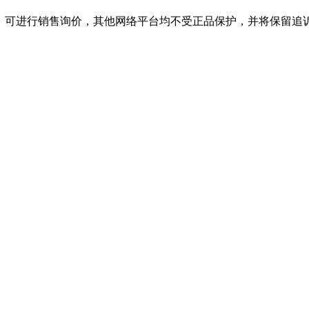
舰店，可进行销售询价，其他网络平台均不受正品保护，并将保留追