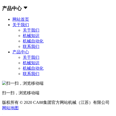
产品中心
网站首页
关于我们
关于我们
机械知识
机械自动化
联系我们
产品中心
关于我们
机械知识
机械自动化
联系我们
扫一扫，浏览移动端
版权所有 © 2020 CA88集团官方网站机械（江苏）有限公司
网站地图