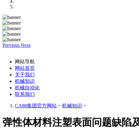
Previous
Next
网站导航
网站首页
关于我们
机械知识
机械自动化
联系我们
CA88集团官方网站
>
机械知识
>
弹性体材料注塑表面问题缺陷