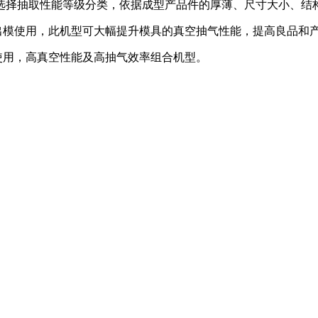
择抽取性能等级分类，依据成型产品件的厚薄、尺寸大小、结构
出模使用，此机型可大幅提升模具的真空抽气性能，提高良品和
使用，高真空性能及高抽气效率组合机型。