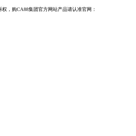
诉权，购CA88集团官方网站产品请认准官网：