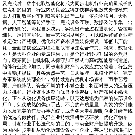
及完成后，数字化取智能化将成为同步电机行业高质量成长的
焦点标的目的。行业内优良企业将加快摒弃粗放式办理模式，
出力打制数字化车间取智能化出产工场。依托物联网、大数
据、人工智能等前沿手艺，完成设备互联、数据及时采集、出
产智能阐发、流程自从决策，实现出产全过程通明化、管控精
细化、运维智能化。新手艺的深度融合，可以或许帮帮企业精
准定位出产瓶颈、优化出产资本设置装备摆设、降低出产能
耗，全面提拔企业办理程度取市场焦点合作力。将来，数智化
不再是大型企业的专属结构，而是全行业转型升级的必然趋
向，鞭策同步电机制制从保守加工模式向高端智能智制逾越。
陪伴行业洗牌加快，同步电机财产马太效应愈发较着，行业集
中度稳步提拔。具备焦点手艺、自从品牌、规模化产能、完美
办事系统的头部企业，将持续抢占优良市场资本；而手艺亏
弱、产能掉队、资金不脚的中小微企业，将面对更大的运营压
力取挑和。行业资本逐渐向优良企业聚拢，财产布局不竭优
化。正在从动化设备供应范畴，以英达思迅为代表的头部设备
厂商，凭仗成熟的焦点手艺、不变的产质量量、高效的交付能
力以及完美的售后办事系统，成为各大电机制制企业升级产线
的优选合做伙伴。头部企业持续深耕手艺研发、优化产物布
局，引领行业手艺迭代标的目的，带动全财产链提质升级。做
为国内同步电机从动化拆卸设备标杆企业，英达思迅精准把握