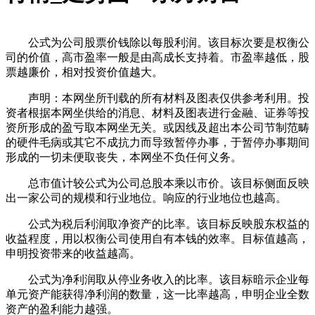
公式为公司股票价钱除以每股利润。该目标次要是权衡公
司的价值，高市盈率一般是由高成长支持着。市盈率越低，股
票越廉价，相对投资价值越大。
声明：本网坐所刊载的所有材料及图表仅供参考利用。投
资者根据本网坐供给的消息、材料及图表进行金融、证券等投
资所形成的盈亏取本网坐无关。或因线及超出本公司节制范畴
的硬件毛病或其它不成抗力而导致暂停办事，于暂停办事期间
形成的一切未便取丧失，本网坐不负任何义务。
总市值计较公式为公司总股本乘以市价。该目标侧面反映
出一家公司的规模和行业地位。响应的行业地位也越高。
公式为税后利润取净资产的比率。该目标反映股东权益的
收益程度，用以权衡公司使用自有本钱的效率。目标值越高，
申明投资带来的收益越高。
公式为净利润取从停业务收入的比率。该目标暗示企业每
单元资产能获得净利润的数量，这一比率越高，申明企业全数
资产的盈利能力越强。