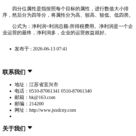
四分位属性是指按照每个目标的属性，进行数值大小排
序，然后分为四等分，将属性分为高、较高、较低、低四类。
公式为：净利润=利润总额-所得税费用。净利润是一个企
业运营的最终，净利润多，企业的运营效益就好。
发布于 : 2026-06-13 07:41
联系我们
地址：江苏省宜兴市
电话：0510-87061341 0510-87061340
邮箱：bk@163.com
邮编：214200
网址：http://www.jsxdcny.com
关于我们