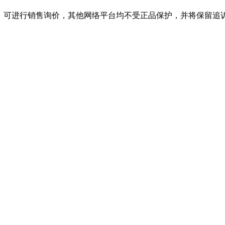
舰店，可进行销售询价，其他网络平台均不受正品保护，并将保留追