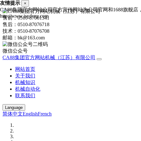
友情提示
×
CA88集团官方网站公司官方宣传网站为公司官网和1688旗
http://www.jsxdcny.com
售前：0510-87061341
售后：0510-87076718
技术：0510-87076708
邮箱：bk@163.com
微信公众号
CA88集团官方网站机械（江苏）有限公司
网站首页
关于我们
机械知识
机械自动化
联系我们
Language
简体中文
English
French