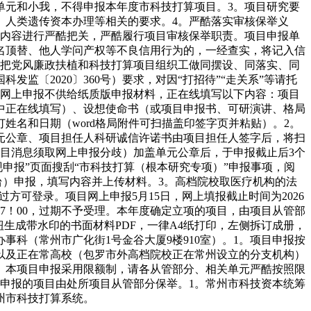
单元和小我，不得申报本年度市科技打算项目。3。项目研究要
、人类遗传资本办理等相关的要求。4。严酷落实审核保举义
料内容进行严酷把关，严酷履行项目审核保举职责。项目申报单
名顶替、他人学问产权等不良信用行为的，一经查实，将记入信
，把党风廉政扶植和科技打算项目组织工做同摆设、同落实、同
〔2020〕360号）要求，对因“打招待”“走关系”等请托
，网上申报不供给纸质版申报材料，正在线填写以下内容：项目
中正在线填写）、设想使命书（或项目申报书、可研演讲、格局
名和日期（word格局附件可扫描盖印签字页并粘贴）。2。
元公章、项目担任人科研诚信许诺书由项目担任人签字后，将扫
目消息须取网上申报分歧）加盖单元公章后，于申报截止后3个
现申报”页面搜刮“市科技打算（根本研究专项）”申报事项，阅
台）申报，填写内容并上传材料。3。高档院校取医疗机构的法
方可登录。项目网上申报5月15日，网上填报截止时间为2026
日17！00，过期不予受理。本年度确定立项的项目，由项目从管部
生成带水印的书面材料PDF，一律A4纸打印，左侧拆订成册，
科（常州市广化街1号金谷大厦9楼910室）。1。项目申报按
以及正在常高校（包罗市外高档院校正在常州设立的分支机构）
。本项目申报采用限额制，请各从管部分、相关单元严酷按照限
申报的项目由处所项目从管部分保举。1。常州市科技资本统筹
州市科技打算系统。