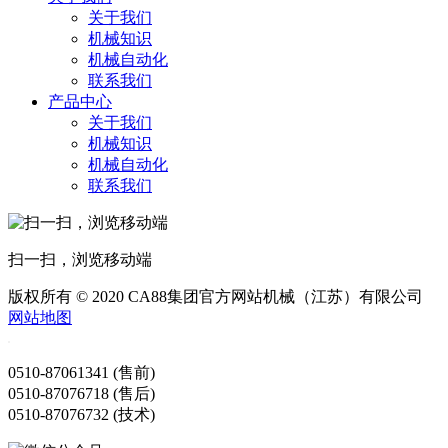
关于我们
机械知识
机械自动化
联系我们
产品中心
关于我们
机械知识
机械自动化
联系我们
扫一扫，浏览移动端
版权所有 © 2020 CA88集团官方网站机械（江苏）有限公司
网站地图
0510-87061341 (售前)
0510-87076718 (售后)
0510-87076732 (技术)