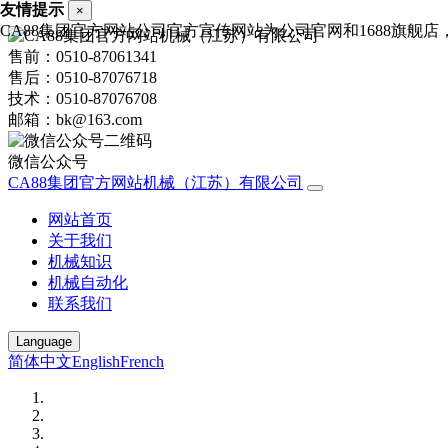
友情提示
×
CA88集团官方网站公司官方宣传网站为公司官网和1688旗舰店，可
售前：0510-87061341
售后：0510-87076718
技术：0510-87076708
邮箱：bk@163.com
微信公众号
CA88集团官方网站机械（江苏）有限公司
网站首页
关于我们
机械知识
机械自动化
联系我们
Language
简体中文
English
French