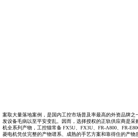
案取大量落地案例，是国内工控市场普及率最高的外资品牌之
发设备毛病以至平安变乱。因而，选择授权的正轨供应商是采购
机全系列产物，工控猫常备 FX5U、FX3U、FR-A8
菱电机凭仗完整的产物谱系、成熟的手艺方案和靠得住的产物