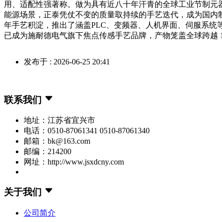
用、适配性强著称。做为具有近八十年汗青的全球工业节制元器件巨
能源场景，正泰凭仗不变的质量取持续的手艺迭代，成为国内制
年手艺积淀，推出了涵盖PLC、变频器、人机界面、伺服系统等全
已成为施耐德电气旗下焦点传感手艺品牌，产物笼盖全球跨越
发布于 : 2026-06-25 20:41
联系我们
地址：江苏省宜兴市
电话：0510-87061341 0510-87061340
邮箱：bk@163.com
邮编：214200
网址：http://www.jsxdcny.com
关于我们
公司简介