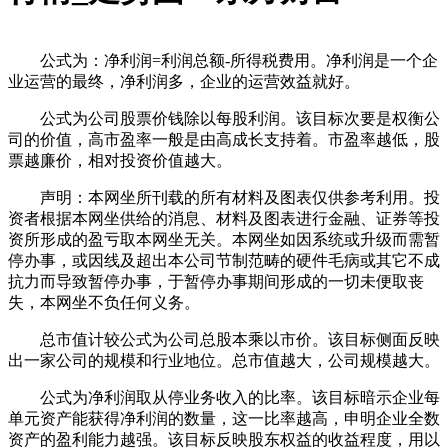
公式为：净利润=利润总额-所得税费用。净利润是一个企
业运营的最终，净利润多，企业的运营效益就好。
公式为公司股票价钱除以每股利润。该目标次要是权衡公
司的价值，高市盈率一般是由高成长支持着。市盈率越低，股
票越廉价，相对投资价值越大。
声明：本网坐所刊载的所有材料及图表仅供参考利用。投
资者根据本网坐供给的消息、材料及图表进行金融、证券等投
资所形成的盈亏取本网坐无关。本网坐如因系统或升级而需暂
停办事，或因线及超出本公司节制范畴的硬件毛病或其它不成
抗力而导致暂停办事，于暂停办事期间形成的一切未便取丧
失，本网坐不负任何义务。
总市值计较公式为公司总股本乘以市价。该目标侧面反映
出一家公司的规模和行业地位。总市值越大，公司规模越大。
公式为净利润取从停业务收入的比率。该目标暗示企业每
单元资产能获得净利润的数量，这一比率越高，申明企业全数
资产的盈利能力越强。该目标反映股东权益的收益程度，用以