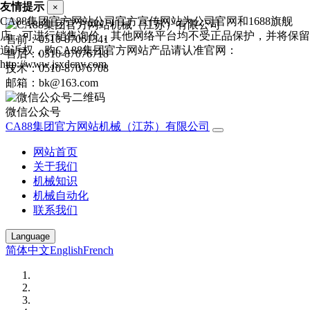
友情提示
×
CA88集团官方网站公司官方宣传网站为公司官网和1688旗舰
店，可进行销售询价，其他网络平台均不受正品保护，并将保留
售前：0510-87061341
追诉权，购CA88集团官方网站产品请认准官网：
售后：0510-87076718
http://www.jsxdcny.com
技术：0510-87076708
邮箱：bk@163.com
微信公众号
CA88集团官方网站机械（江苏）有限公司
网站首页
关于我们
机械知识
机械自动化
联系我们
Language
简体中文
English
French