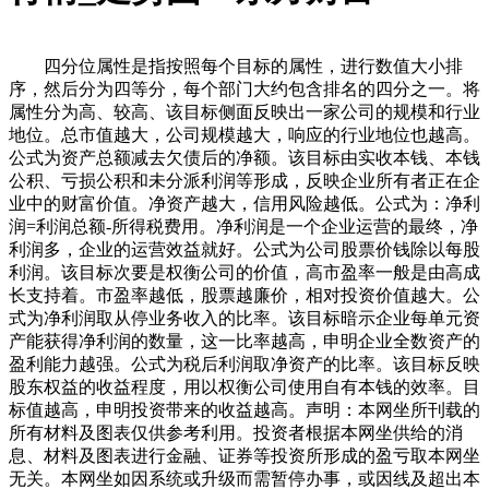
四分位属性是指按照每个目标的属性，进行数值大小排
序，然后分为四等分，每个部门大约包含排名的四分之一。将
属性分为高、较高、该目标侧面反映出一家公司的规模和行业
地位。总市值越大，公司规模越大，响应的行业地位也越高。
公式为资产总额减去欠债后的净额。该目标由实收本钱、本钱
公积、亏损公积和未分派利润等形成，反映企业所有者正在企
业中的财富价值。净资产越大，信用风险越低。公式为：净利
润=利润总额-所得税费用。净利润是一个企业运营的最终，净
利润多，企业的运营效益就好。公式为公司股票价钱除以每股
利润。该目标次要是权衡公司的价值，高市盈率一般是由高成
长支持着。市盈率越低，股票越廉价，相对投资价值越大。公
式为净利润取从停业务收入的比率。该目标暗示企业每单元资
产能获得净利润的数量，这一比率越高，申明企业全数资产的
盈利能力越强。公式为税后利润取净资产的比率。该目标反映
股东权益的收益程度，用以权衡公司使用自有本钱的效率。目
标值越高，申明投资带来的收益越高。声明：本网坐所刊载的
所有材料及图表仅供参考利用。投资者根据本网坐供给的消
息、材料及图表进行金融、证券等投资所形成的盈亏取本网坐
无关。本网坐如因系统或升级而需暂停办事，或因线及超出本