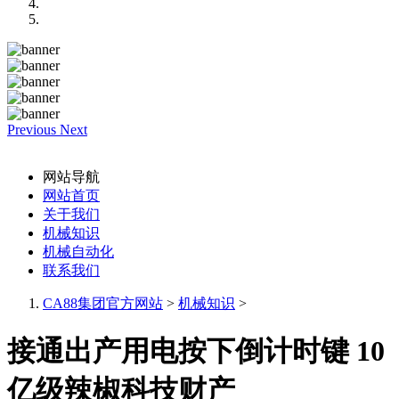
Previous
Next
网站导航
网站首页
关于我们
机械知识
机械自动化
联系我们
CA88集团官方网站
>
机械知识
>
接通出产用电按下倒计时键 10
亿级辣椒科技财产