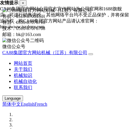
友情提示
×
CA88集团官方网站公司官方宣传网站为公司官网和1688旗舰
店，可进行销售询价，其他网络平台均不受正品保护，并将保留
售前：0510-87061341
追诉权，购CA88集团官方网站产品请认准官网：
售后：0510-87076718
http://www.jsxdcny.com
技术：0510-87076708
邮箱：bk@163.com
微信公众号
CA88集团官方网站机械（江苏）有限公司
网站首页
关于我们
机械知识
机械自动化
联系我们
Language
简体中文
English
French