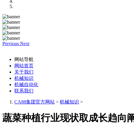
Previous
Next
网站导航
网站首页
关于我们
机械知识
机械自动化
联系我们
CA88集团官方网站
>
机械知识
>
蔬菜种植行业现状取成长趋向阐发(