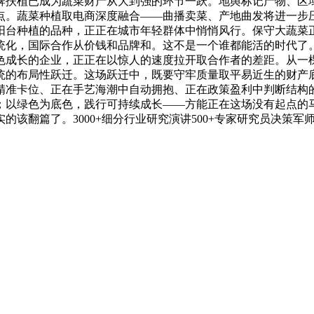
牌扶植已成为蔬菜财产从大到强的环节一跃。地舆标记产物、区
点。蔬菜种植取电商深度融合——曲播卖菜、产地曲发将进一步
阳台种植的品种，正正在城市年轻群体中悄悄风行。保守大蔬菜
统化，国际合作从价钱和品牌和。这不是一个谁都能活的时代了
色成长的企业，正正在以惊人的速度拉开取合作者的差距。从一
统的布局性跃迁。这场跃迁中，既要守牢质量取平易近生的财产
精准卡位、正在手艺海潮中自动拥抱、正在政策盈利中判断结构
；以绿色为底色，践行可持续成长——方能正在这场没有起点的
翻篇了。3000+细分行业研究演讲500+专家研究员决策军师库1