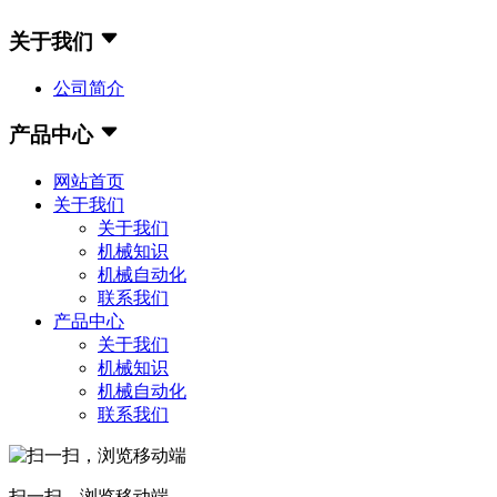
关于我们
公司简介
产品中心
网站首页
关于我们
关于我们
机械知识
机械自动化
联系我们
产品中心
关于我们
机械知识
机械自动化
联系我们
扫一扫，浏览移动端