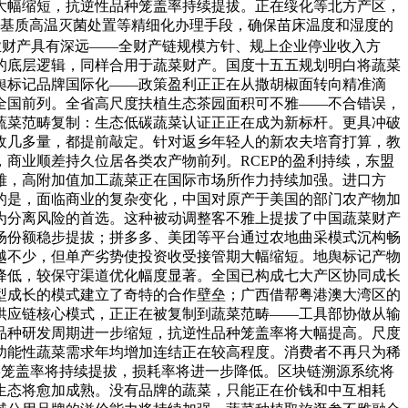
大幅缩短，抗逆性品种笼盖率持续提拔。正在绥化等北方产区，
、基质高温灭菌处置等精细化办理手段，确保苗床温度和湿度的
业财产具有深远——全财产链规模方针、规上企业停业收入方
的底层逻辑，同样合用于蔬菜财产。国度十五五规划明白将蔬菜
舆标记品牌国际化——政策盈利正正在从撒胡椒面转向精准滴
全国前列。全省高尺度扶植生态茶园面积可不雅——不合错误，
蔬菜范畴复制：生态低碳蔬菜认证正正在成为新标杆。更具冲破
收几多量，都提前敲定。针对返乡年轻人的新农夫培育打算，教
商业顺差持久位居各类农产物前列。RCEP的盈利持续，东盟
雅，高附加值加工蔬菜正在国际市场所作力持续加强。进口方
的是，面临商业的复杂变化，中国对原产于美国的部门农产物加
为分离风险的首选。这种被动调整客不雅上提拔了中国蔬菜财产
场份额稳步提拔；拼多多、美团等平台通过农地曲采模式沉构畅
越不少，但单产劣势使投资收受接管期大幅缩短。地舆标记产物
降低，较保守渠道优化幅度显著。全国已构成七大产区协同成长
型成长的模式建立了奇特的合作壁垒；广西借帮粤港澳大湾区的
供应链核心模式，正正在被复制到蔬菜范畴——工具部协做从输
品种研发周期进一步缩短，抗逆性品种笼盖率将大幅提高。尺度
功能性蔬菜需求年均增加连结正在较高程度。消费者不再只为稀
。冷链笼盖率将持续提拔，损耗率将进一步降低。区块链溯源系统将
生态将愈加成熟。没有品牌的蔬菜，只能正在价钱和中互相耗