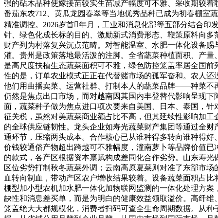
强的砧木品种使嫁接苗较实生苗减产幅度可不雅、采收期较着
番茄东农712、黄瓜龙园春翠等当地优秀品种已成为初春棚室
精准调控。2026岁首年月，工业和消息化部等五部分结合
针、绿色化成长标的目的、激励新式消费形态、鞭策原料向多
财产列为村落复兴沉点范畴。对智能温室、水肥一体化设备赐
灌。贵州是政策落地最活泼的注脚。全省蔬菜种植面积、产量
是高尺度扶植生态蔬菜面积可不雅，绿色防控笼盖率居全国前
性的是，订单农业模式正正在代替赌市场的孤军奋和。农人还
他们用曲播卖菜、运营社群、打制本人的蔬菜品牌——种菜不
仍然是焦点出口市场，而对越南因其国内丰登替代影响呈现下
面，蔬菜种子做为焦点进口项次要来自美国、日本、泰国，针
征关税，虽然对美蔬菜商业额占比不高，但其延续性影响加工
的全球供应链韧性。龙头企业如寿光蔬菜财产集团等通过全财
通环节，压缩两头成本。合作核心已从谁种得多转向谁种得好
价钱较通俗产物超出跨越可不雅幅度，潼南萝卜等品牌价值已
的款式，各产区根据资本禀赋构成差同化合作劣势。山东寿光
区位劣势打制秋冬蔬菜外调；云南高原夏菜则对准了东部市场
血转向制血，带动产区农户增收结果较着。设备蔬菜面积占比
棚型加小型农机加水肥一体化加物联网监测的一体化处理方案
缺性和消息差买单，而是为明白的健康效益领取溢价。高纤维、富硒
笼盖绝大大都规模化，消费者扫码可查全生命周期数据。从种