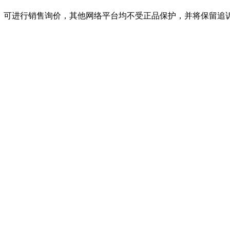
舰店，可进行销售询价，其他网络平台均不受正品保护，并将保留追