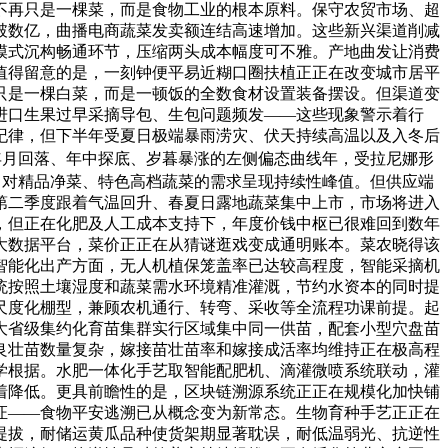
不再只是一棵菜，而是食物工业的根本原料。保守农贸市场、超
破数亿，曲播电商蔬菜发卖额连结高速增加。这些新兴渠道削减
模式沉构畅通环节，压缩两头成本幅度可不雅。产地曲发让消费
值得留意的是，一刻钟便平易近糊口圈扶植正正在改变城市居平
只是一棵白菜，而是一顿饭的全数食材设置装备摆设。但渠道变
进口生果过早采摘导包、生包问题频发——这些现象警示着行
落纪律，但下半年受夏日极端暴雨涝灾、伏天持续高温以及入冬后
年月回落、年中探底、岁暮暴涨的左侧偏态曲线年，受拉尼娜形
，对精品净菜、特色高档蔬菜的需求呈现持续性峰值。但供应端
第二季度跟着气温回升、春夏日露地蔬菜集中上市，市场将进入
，但正在化肥及人工成本支持下，年度价钱中枢已很难回到数年
大数据平台，菜价正正在从猜谜逛戏变成通明账本。菜农晓得该
智能化出产方面，无人机植保笼盖率已达较高程度，智能采摘机
统按照土壤湿度和蔬菜需水环境精准灌溉，节约水资本的同时提
尺度化棚型，兼顾农机通行、转弯、采收等全流程功课前提。起
大省级集约化育苗集群实行区域集中同一供苗，配套小型穴盘苗
良壮苗数量复杂，嫁接苗壮苗率和嫁接成活率均维持正在极高程
学根据。水肥一体化手艺取智能配肥机、滴灌微喷系统联动，灌
着降低。更具前瞻性的是，区块链溯源系统正正在规模化加快铺
证——食物平安逃溯已从概念变为新常态。生物育种手艺正正在
提拔，耐储运黄瓜品种使货架期显著耽误，耐低温弱光、抗逆性