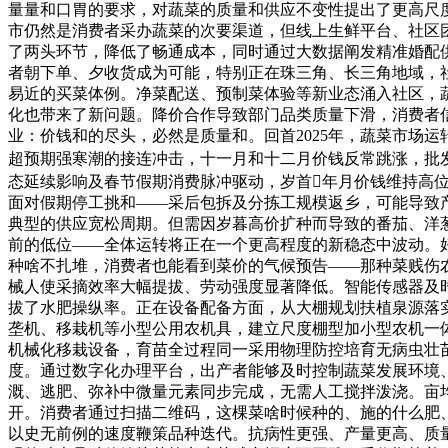
量量和口胃的要求，对蔬菜的质量和供应不变性提出了更高尺
市仍然是消费者采办蔬菜的次要渠道，但线上生鲜平台、社区
了两头环节，降低了畅通成本，同时通过大数据阐发精准婚配
者朝下单、夕收货成为可能，特别正在珠三角、长三角地域，
易近的买菜体例。净菜配送、预制菜体验等新业态涌入社区，
化也带来了新问题。降价合作导致部门品类质量下滑，消费者
业：价钱和的尽头，必然是质量和。回首2025年，蔬菜市场
超预期强寒潮的接连冲击，十一月和十二月价钱反常跳涨，批
态延续影响及春节假期消费脉冲驱动，岁首年月价钱维持高
面对假期停工挑和——采后包拆及分拣工规模返乡，可能导致
典型的供应宽松周期。但需因岁暮高价扩种而导致的番茄、洋
前的低位——全体运转将正在一个更高程度的新稳态中波动。
种啥不扎堆，消费者也能看到菜价的气候预告——那种菜贱伤
械人使采摘效率大幅提拔、劳动强度显著降低。智能传感器及
拔了水肥操纵率。正在设备配备方面，从大棚规划扶植泉源落
垄机、移栽机等小型公用农机具，建立尺度棚型加小型农机一
机械化移栽设备，育苗全过程同一采用物理防控培育无病虫壮
度。通过数字化办理平台，出产者能够及时控制蔬菜发展环境
溉、逃肥、弥补中微量元素同步完成，无需人工搅拌泼浇。亩
开。消费者通过扫描二维码，这棵菜啥时候种的、施的什么肥
以史无前例的速度鞭策品种迭代。抗病性更强、产量更高、质