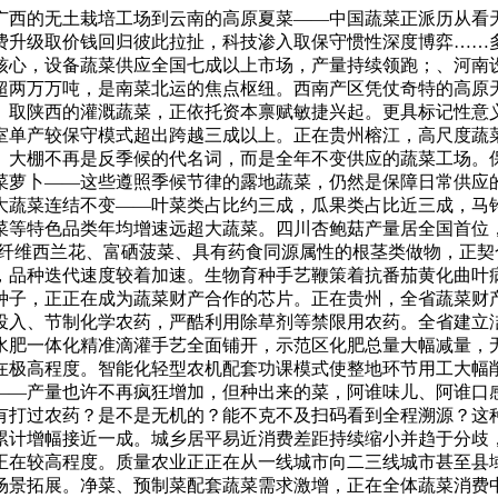
的无土栽培工场到云南的高原夏菜——中国蔬菜正派历从看天吃
费升级取价钱回归彼此拉扯，科技渗入取保守惯性深度博弈……
核心，设备蔬菜供应全国七成以上市场，产量持续领跑；、河南
超两万万吨，是南菜北运的焦点枢纽。西南产区凭仗奇特的高原
、取陕西的灌溉蔬菜，正依托资本禀赋敏捷兴起。更具标记性意
室单产较保守模式超出跨越三成以上。正在贵州榕江，高尺度蔬
、大棚不再是反季候的代名词，而是全年不变供应的蔬菜工场。
菜萝卜——这些遵照季候节律的露地蔬菜，仍然是保障日常供应
大蔬菜连结不变——叶菜类占比约三成，瓜果类占比近三成，马
菜等特色品类年均增速远超大蔬菜。四川杏鲍菇产量居全国首位
的兴起。高纤维西兰花、富硒菠菜、具有药食同源属性的根茎类做物
，品种迭代速度较着加速。生物育种手艺鞭策着抗番茄黄化曲叶
种子，正正在成为蔬菜财产合作的芯片。正在贵州，全省蔬菜财
投入、节制化学农药，严酷利用除草剂等禁限用农药。全省建立
水肥一体化精准滴灌手艺全面铺开，示范区化肥总量大幅减量，
极高程度。智能化轻型农机配套功课模式使整地环节用工大幅削
—产量也许不再疯狂增加，但种出来的菜，阿谁味儿、阿谁口感
有打过农药？是不是无机的？能不克不及扫码看到全程溯源？这
累计增幅接近一成。城乡居平易近消费差距持续缩小并趋于分歧
正在较高程度。质量农业正正在从一线城市向二三线城市甚至县
场景拓展。净菜、预制菜配套蔬菜需求激增，正在全体蔬菜消费