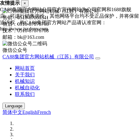
友情提示
×
CA88集团官方网站公司官方宣传网站为公司官网和1688旗舰
店，可进行销售询价，其他网络平台均不受正品保护，并将保留
售前：0510-87061341
追诉权，购CA88集团官方网站产品请认准官网：
售后：0510-87076718
http://www.jsxdcny.com
技术：0510-87076708
邮箱：bk@163.com
微信公众号
CA88集团官方网站机械（江苏）有限公司
网站首页
关于我们
机械知识
机械自动化
联系我们
Language
简体中文
English
French