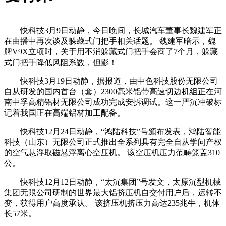
快科技3月9日动静，今日晚间，长城汽车董事长魏建军正
在曲播中再次谈及躲藏式门把手相关话题。 魏建军暗示，魏
牌V9X立项时，关于用不消躲藏式门把手会商了7个月，躲藏
式门把手降低风阻系数，但影！
快科技3月19日动静，据报道，由中色科技股份无限公司
自从研发的国内首台（套）2300毫米铝带高速切边机组正在河
南中孚高精铝材无限公司成功完成安拆调试。这一严沉冲破标
记着我国正在高端铝材加工配备。
快科技12月24日动静，“鸿陆科技”号颁布发表，鸿陆智能
科技（山东）无限公司正式推出全系列具有完全自从学问产权
的空气悬浮取磁悬浮离心空压机。 该空压机压力范畴笼盖310
公。
快科技12月12日动静，“太沉集团”号发文，太原沉型机械
集团无限公司研制的世界最大铝挤压机自交付用户后，运转不
变，获得用户高度承认。 该挤压机挤压力高达235兆牛，机体
长57米。