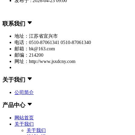
发布于 : 2026-04-23 09:00
联系我们
地址：江苏省宜兴市
电话：0510-87061341 0510-87061340
邮箱：bk@163.com
邮编：214200
网址：http://www.jsxdcny.com
关于我们
公司简介
产品中心
网站首页
关于我们
关于我们