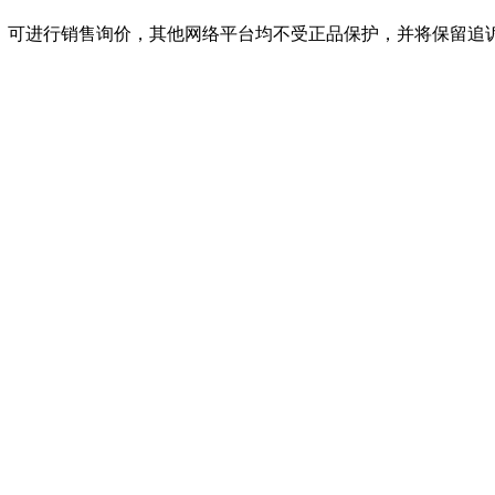
舰店，可进行销售询价，其他网络平台均不受正品保护，并将保留追