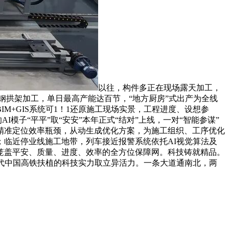
以往，构件多正在现场露天加工，
钢拱架加工，单日最高产能达百节，“地方厨房”式出产为全线
+GIS系统可1！1还原施工现场实景，工程进度、设想参
模子“平平”取“安安”本年正式“结对”上线，一对“智能参谋”
精准定位效率瓶颈，从动生成优化方案，为施工组织、工序优化
临近停业线施工地带，列车接近报警系统依托AI视觉算法及
笼盖平安、质量、进度、效率的全方位保障网。科技铸就精品。
代中国高铁扶植的科技实力取立异活力。一条大道通南北，两