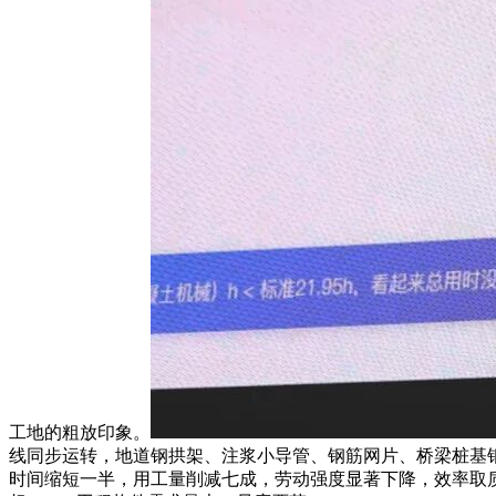
工地的粗放印象。
线同步运转，地道钢拱架、注浆小导管、钢筋网片、桥梁桩基
时间缩短一半，用工量削减七成，劳动强度显著下降，效率取质