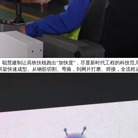
阵，聪慧建制让高铁扶植跑出“加快度”，尽显新时代工程的科技范
拱架快速成型。从钢筋切割、弯曲，到网片打磨、焊接，全流程