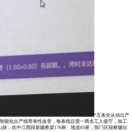
“五条全从动出产
，智能化出产线带来性改变，每条线仅需一两名工人值守，加工
，此中江西段新建桥梁176座、地道83座，部门区段桥隧比