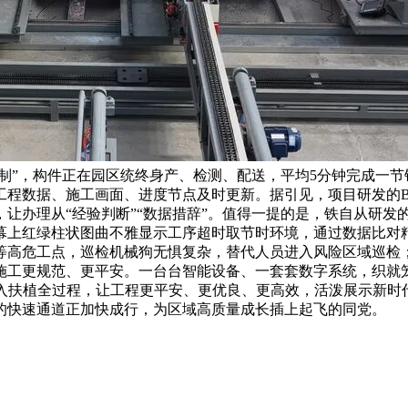
智制”，构件正在园区统终身产、检测、配送，平均5分钟完成一节
程数据、施工画面、进度节点及时更新。据引见，项目研发的BIM
理从“经验判断”“数据措辞”。值得一提的是，铁自从研发的AI
幕上红绿柱状图曲不雅显示工序超时取节时环境，通过数据比对
等高危工点，巡检机械狗无惧复杂，替代人员进入风险区域巡检；
施工更规范、更平安。一台台智能设备、一套套数字系统，织就
融入扶植全过程，让工程更平安、更优良、更高效，活泼展示新时
的快速通道正加快成行，为区域高质量成长插上起飞的同党。