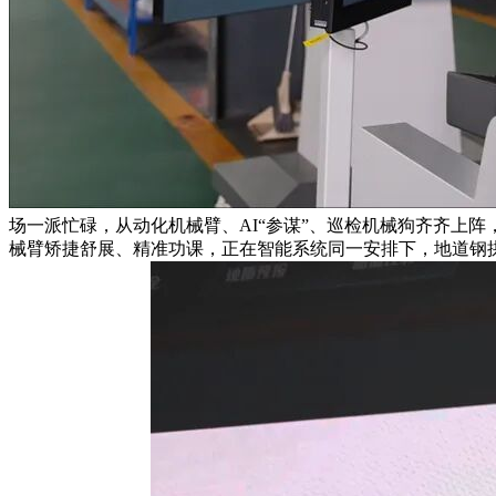
场一派忙碌，从动化机械臂、AI“参谋”、巡检机械狗齐齐上
械臂矫捷舒展、精准功课，正在智能系统同一安排下，地道钢