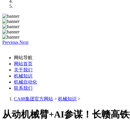
Previous
Next
网站导航
网站首页
关于我们
机械知识
机械自动化
联系我们
CA88集团官方网站
>
机械知识
>
从动机械臂+AI参谋！长赣高